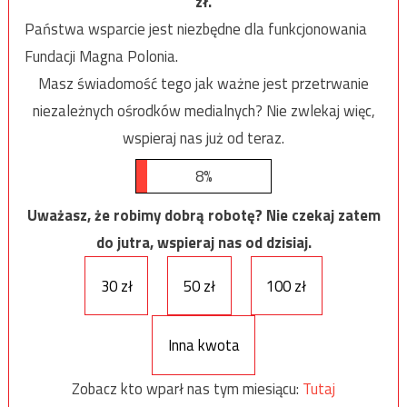
zł.
Państwa wsparcie jest niezbędne dla funkcjonowania
Fundacji Magna Polonia.
Masz świadomość tego jak ważne jest przetrwanie
niezależnych ośrodków medialnych? Nie zwlekaj więc,
wspieraj nas już od teraz.
8%
Uważasz, że robimy dobrą robotę? Nie czekaj zatem
do jutra, wspieraj nas od dzisiaj.
30 zł
50 zł
100 zł
Inna kwota
Zobacz kto wparł nas tym miesiącu:
Tutaj