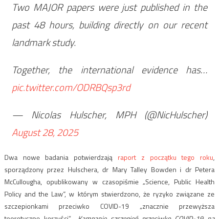
Two MAJOR papers were just published in the
past 48 hours, building directly on our recent
landmark study.
Together, the international evidence has…
pic.twitter.com/ODRBQsp3rd
— Nicolas Hulscher, MPH (@NicHulscher)
August 28, 2025
Dwa nowe badania potwierdzają
raport z początku tego roku
,
sporządzony przez Hulschera, dr Mary Talley Bowden i dr Petera
McCullougha, opublikowany w czasopiśmie „Science, Public Health
Policy and the Law”, w którym stwierdzono, że ryzyko związane ze
szczepionkami przeciwko COVID-19 „znacznie przewyższa
teoretyczne korzyści”.
„Kampanie szczepień przeciwko COVID-19 na