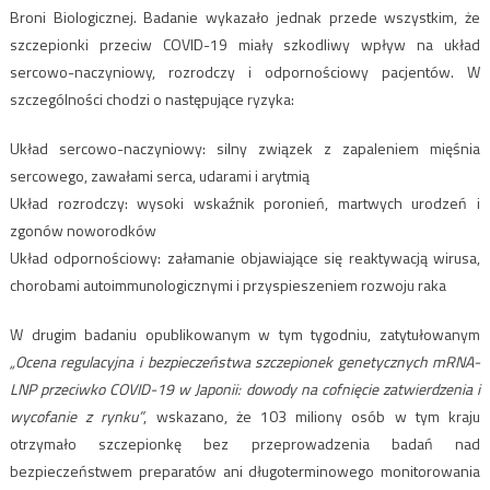
Broni Biologicznej. Badanie wykazało jednak przede wszystkim, że
szczepionki przeciw COVID-19 miały szkodliwy wpływ na układ
sercowo-naczyniowy, rozrodczy i odpornościowy pacjentów. W
szczególności chodzi o następujące ryzyka:
Układ sercowo-naczyniowy: silny związek z zapaleniem mięśnia
sercowego, zawałami serca, udarami i arytmią
Układ rozrodczy: wysoki wskaźnik poronień, martwych urodzeń i
zgonów noworodków
Układ odpornościowy: załamanie objawiające się reaktywacją wirusa,
chorobami autoimmunologicznymi i przyspieszeniem rozwoju raka
W drugim badaniu opublikowanym w tym tygodniu, zatytułowanym
„Ocena regulacyjna i bezpieczeństwa szczepionek genetycznych mRNA-
LNP przeciwko COVID-19 w Japonii: dowody na cofnięcie zatwierdzenia i
wycofanie z rynku”
, wskazano, że 103 miliony osób w tym kraju
otrzymało szczepionkę bez przeprowadzenia badań nad
bezpieczeństwem preparatów ani długoterminowego monitorowania