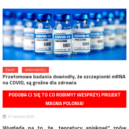
ŚWIAT
WIADOMOŚCI
Przełomowe badania dowiodły, że szczepionki mRNA
na COVID, są groźne dla zdrowia
PODOBA CI SIĘ TO CO ROBIMY? WESPRZYJ PROJEKT
MAGNA POLONIA!
31 sierpnia 2025
Wygląda na to, że „teoretycy spiskowi” znów