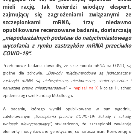
mieli rację. Jak twierdzi wiodący ekspert,
zajmujący się zagrożeniami związanymi ze
szczepionkami mRNA, trzy niedawno
opublikowane recenzowane badania, dostarczają
„niepodważalnych podstaw do natychmiastowego
wycofania z rynku zastrzyków mRNA przeciwko
COVID-19”.
Przełomowe badania dowiodły, że szczepionki mRNA na COVID, są
groźne dla zdrowia.
„Dowody międzynarodowe są jednoznaczne:
zastrzyki mRNA są niebezpieczne, nieskuteczne, zanieczyszczone i
naruszają prawo międzynarodowe”
–
napisał na X
Nicolas Hulscher,
epidemiolog i szef Fundacji McCullough.
W badaniu, którego wyniki opublikowano w tym tygodniu,
zatytułowanym
„Szczepienia przeciw COVID-19: Szkody i szkody,
wniosek niewyczerpujący”
, stwierdzono, że szczepionki zawierają
elementy modyfikowane genetycznie, co narusza m.in. Konwencję o