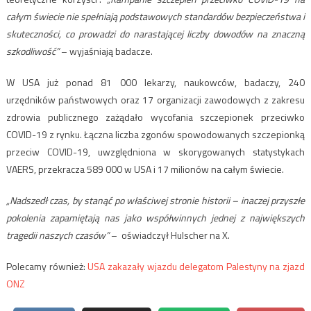
całym świecie nie spełniają podstawowych standardów bezpieczeństwa i
skuteczności, co prowadzi do narastającej liczby dowodów na znaczną
szkodliwość”
– wyjaśniają badacze.
W USA już ponad 81 000 lekarzy, naukowców, badaczy, 240
urzędników państwowych oraz 17 organizacji zawodowych z zakresu
zdrowia publicznego zażądało wycofania szczepionek przeciwko
COVID-19 z rynku. Łączna liczba zgonów spowodowanych szczepionką
przeciw COVID-19, uwzględniona w skorygowanych statystykach
VAERS, przekracza 589 000 w USA i 17 milionów na całym świecie.
„Nadszedł czas, by stanąć po właściwej stronie historii – inaczej przyszłe
pokolenia zapamiętają nas jako współwinnych jednej z największych
tragedii naszych czasów”
– oświadczył Hulscher na X.
Polecamy również:
USA zakazały wjazdu delegatom Palestyny na zjazd
ONZ