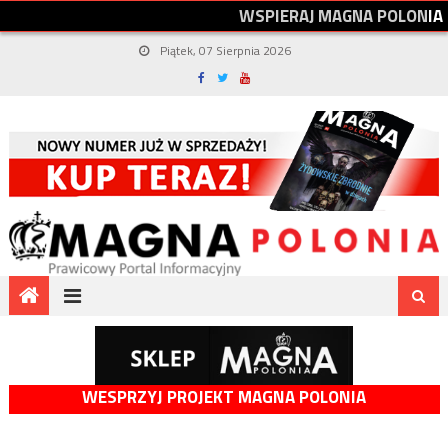
W
S
P
I
E
R
A
J
M
A
G
N
A
P
O
L
O
N
I
A
Piątek, 07 Sierpnia 2026
WESPRZYJ PROJEKT MAGNA POLONIA