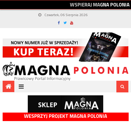
W
S
P
I
E
R
A
J
M
A
G
N
A
P
O
L
O
N
I
A
Czwartek, 06 Sierpnia 2026
WESPRZYJ PROJEKT MAGNA POLONIA