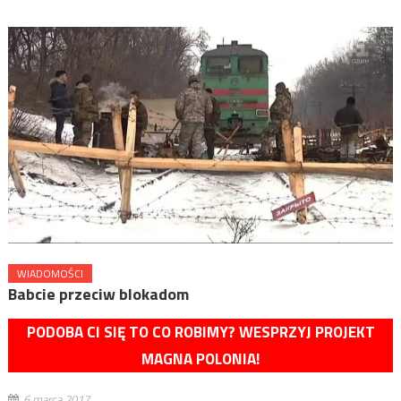
WIADOMOŚCI
Babcie przeciw blokadom
PODOBA CI SIĘ TO CO ROBIMY? WESPRZYJ PROJEKT
MAGNA POLONIA!
6 marca 2017