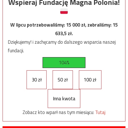
Wspieraj Fundację Magna Polonia!
W lipcu potrzebowaliśmy:
15 000
zł, zebraliśmy:
15
633,5
zł.
Dziękujemy! i zachęcamy do dalszego wsparcia naszej
fundacji.
104%
30 zł
50 zł
100 zł
Inna kwota
Zobacz kto wparł nas tym miesiącu:
Tutaj