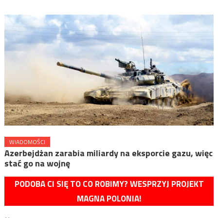
WIADOMOŚCI
Azerbejdżan zarabia miliardy na eksporcie gazu, więc
stać go na wojnę
PODOBA CI SIĘ TO CO ROBIMY? WESPRZYJ PROJEKT
MAGNA POLONIA!