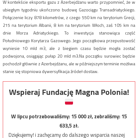
W kontekście eksportu gazu z Azerbejdżanu warto przypomnieć, że w
ubiegłym tygodniu ukończono budowę Gazociągu Transadriatyckiego.
Połączenie liczy 878 kilometrów, z czego 550 km na terytorium Grecji,
215 na terytorium Albanii, 8 km na terytorium Włoch, zaś 105 km na
dnie Morza Adriatyckiego. To inwestycja stanowiąca część
Południowego Korytarza Gazowego. Jego początkowa przepustowość
wyniesie 10 mld m3, ale z biegiem czasu będzie mogła zostać
podwojona, osiągając pułap 20 mld m3.Na początku surowiec będzie
pochodził głównie z Azerbejdżanu, ale w późniejszym terminie możliwa
stanie się stopniowa dywersyfikacja źródeł dostaw.
Wspieraj Fundację Magna Polonia!
W lipcu potrzebowaliśmy:
15 000
zł, zebraliśmy:
15
633,5
zł.
Dziękujemy! i zachęcamy do dalszego wsparcia naszej