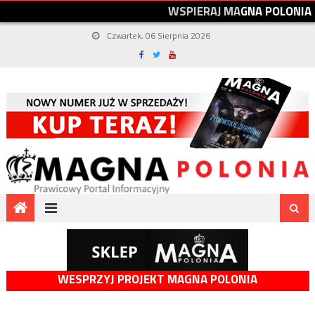
W
S
P
I
E
R
A
J
M
A
G
N
A
P
O
L
O
N
I
A
Czwartek, 06 Sierpnia 2026
WESPRZYJ PROJEKT MAGNA POLONIA