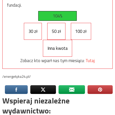
fundacji.
104%
30 zł
50 zł
100 zł
Inna kwota
Zobacz kto wparł nas tym miesiącu:
Tutaj
/energetyka24.pl/
Wspieraj niezależne
wydawnictwo: