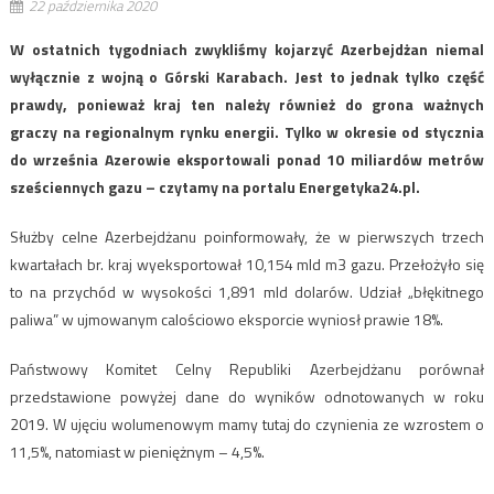
22 października 2020
W ostatnich tygodniach zwykliśmy kojarzyć Azerbejdżan niemal
wyłącznie z wojną o Górski Karabach. Jest to jednak tylko część
prawdy, ponieważ kraj ten należy również do grona ważnych
graczy na regionalnym rynku energii. Tylko w okresie od stycznia
do września Azerowie eksportowali ponad 10 miliardów metrów
sześciennych gazu – czytamy na portalu Energetyka24.pl.
Służby celne Azerbejdżanu poinformowały, że w pierwszych trzech
kwartałach br. kraj wyeksportował 10,154 mld m3 gazu. Przełożyło się
to na przychód w wysokości 1,891 mld dolarów. Udział „błękitnego
paliwa” w ujmowanym calościowo eksporcie wyniosł prawie 18%.
Państwowy Komitet Celny Republiki Azerbejdżanu porównał
przedstawione powyżej dane do wyników odnotowanych w roku
2019. W ujęciu wolumenowym mamy tutaj do czynienia ze wzrostem o
11,5%, natomiast w pieniężnym – 4,5%.