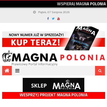
W
S
P
I
E
R
A
J
M
A
G
N
A
P
O
L
O
N
I
A
Piątek, 07 Sierpnia 2026
WESPRZYJ PROJEKT MAGNA POLONIA