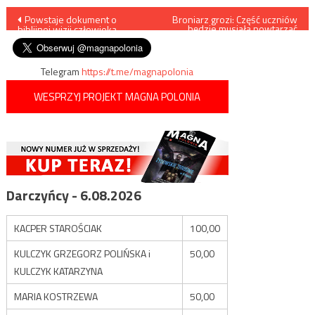
Nawigacja
Powstaje dokument o
Broniarz grozi: Część uczniów
będzie musiała powtarzać
biblijnej wizji człowieka
rok
wpisu
Telegram
https://t.me/magnapolonia
WESPRZYJ PROJEKT MAGNA POLONIA
Darczyńcy - 6.08.2026
KACPER STAROŚCIAK
100,00
KULCZYK GRZEGORZ POLIŃSKA i
50,00
KULCZYK KATARZYNA
MARIA KOSTRZEWA
50,00