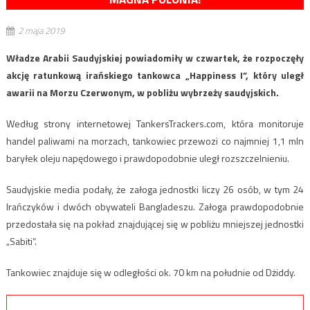
2 maja 2019
Władze Arabii Saudyjskiej powiadomiły w czwartek, że rozpoczęły
akcję ratunkową irańskiego tankowca „Happiness I”, który uległ
awarii na Morzu Czerwonym, w pobliżu wybrzeży saudyjskich.
Według strony internetowej TankersTrackers.com, która monitoruje
handel paliwami na morzach, tankowiec przewozi co najmniej 1,1 mln
baryłek oleju napędowego i prawdopodobnie uległ rozszczelnieniu.
Saudyjskie media podały, że załoga jednostki liczy 26 osób, w tym 24
Irańczyków i dwóch obywateli Bangladeszu. Załoga prawdopodobnie
przedostała się na pokład znajdującej się w pobliżu mniejszej jednostki
„Sabiti”.
Tankowiec znajduje się w odległości ok. 70 km na południe od Dżiddy.