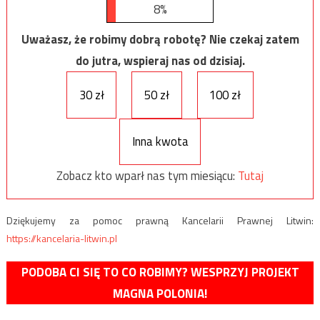
8%
Uważasz, że robimy dobrą robotę? Nie czekaj zatem
do jutra, wspieraj nas od dzisiaj.
30 zł
50 zł
100 zł
Inna kwota
Zobacz kto wparł nas tym miesiącu:
Tutaj
Dziękujemy za pomoc prawną Kancelarii Prawnej Litwin:
https://kancelaria-litwin.pl
PODOBA CI SIĘ TO CO ROBIMY? WESPRZYJ PROJEKT
MAGNA POLONIA!