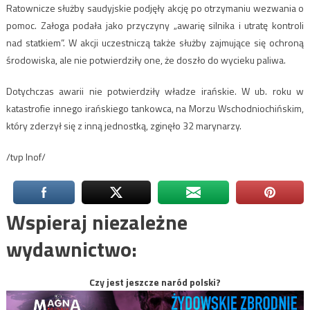
Ratownicze służby saudyjskie podjęły akcję po otrzymaniu wezwania o
pomoc. Załoga podała jako przyczyny „awarię silnika i utratę kontroli
nad statkiem”. W akcji uczestniczą także służby zajmujące się ochroną
środowiska, ale nie potwierdziły one, że doszło do wycieku paliwa.
Dotychczas awarii nie potwierdziły władze irańskie. W ub. roku w
katastrofie innego irańskiego tankowca, na Morzu Wschodniochińskim,
który zderzył się z inną jednostką, zginęło 32 marynarzy.
/tvp Inof/
Wspieraj niezależne
wydawnictwo:
Czy jest jeszcze naród polski?