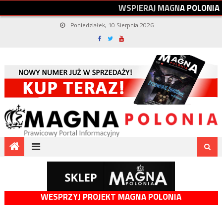
W
S
P
I
E
R
A
J
M
A
G
N
A
P
O
L
O
N
I
A
Poniedziałek, 10 Sierpnia 2026
WESPRZYJ PROJEKT MAGNA POLONIA