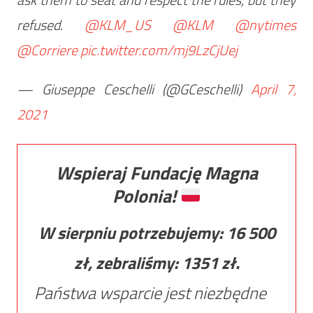
refused.
@KLM_US
@KLM
@nytimes
@Corriere
pic.twitter.com/mj9LzCjUej
— Giuseppe Ceschelli (@GCeschelli)
April 7,
2021
Wspieraj Fundację Magna
Polonia!
W sierpniu potrzebujemy:
16 500
zł, zebraliśmy:
1351
zł.
Państwa wsparcie jest niezbędne