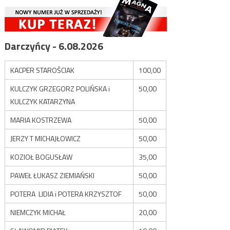
Darczyńcy - 6.08.2026
KACPER STAROŚCIAK
100,00
KULCZYK GRZEGORZ POLIŃSKA i
50,00
KULCZYK KATARZYNA
MARIA KOSTRZEWA
50,00
JERZY T MICHAJŁOWICZ
50,00
KOZIOŁ BOGUSŁAW
35,00
PAWEŁ ŁUKASZ ZIEMIAŃSKI
50,00
POTERA LIDIA i POTERA KRZYSZTOF
50,00
NIEMCZYK MICHAŁ
20,00