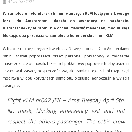
8 kwietnia 2021
W samolocie holenderskich linii lotniczych KLM lecącym z Nowego
Jorku do Amsterdamu doszło do awantury na pokładzie.
Ultraortodoksyjni rabini nie chcieli założyć maseczek, modlili się i
blokując oba przejścia w samolocie holenderskich linii KLM.
W trakcie nocnego rejsu 6 kwietnia z Nowego Jorku JFK do Amsterdamu
rabini zostali poproszeni przez personel pokładowy o założenie
maseczek, ale odmówili. Personel pokładowy poprosił ich, aby usiedli i
uszanowali zasady bezpieczeństwa, ale zamiast tego rabini rozpoczęli
modlitwę w obu korytarzach samolotu, blokując jednocześnie wyjścia
awaryjne.
Flight KLM nr642 JFK – Ams Tuesday April 6th.
No mask, blocking emergency exit and not
respect the others passenger. The cabin crew
ask them to seat and respect the rules, but they