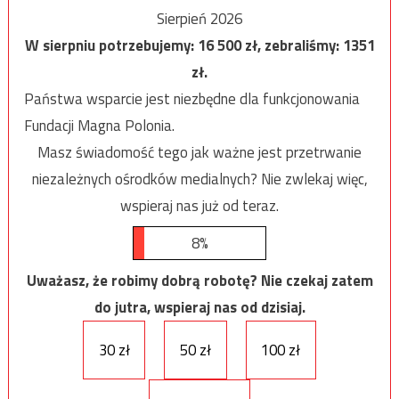
Sierpień 2026
W sierpniu potrzebujemy:
16 500
zł, zebraliśmy:
1351
zł.
Państwa wsparcie jest niezbędne dla funkcjonowania
Fundacji Magna Polonia.
Masz świadomość tego jak ważne jest przetrwanie
niezależnych ośrodków medialnych? Nie zwlekaj więc,
wspieraj nas już od teraz.
8%
Uważasz, że robimy dobrą robotę? Nie czekaj zatem
do jutra, wspieraj nas od dzisiaj.
30 zł
50 zł
100 zł