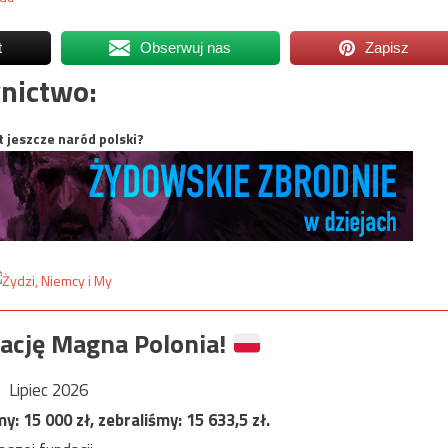
t
Obserwuj nas
Zapisz
nictwo:
t jeszcze naród polski?
ację Magna Polonia!
Lipiec 2026
my:
15 000
zł, zebraliśmy:
15 633,5
zł.