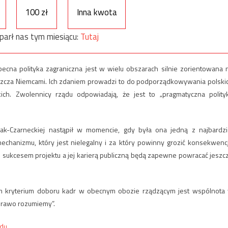
100 zł
Inna kwota
parł nas tym miesiącu:
Tutaj
ecna polityka zagraniczna jest w wielu obszarach silnie zorientowana 
szcza Niemcami. Ich zdaniem prowadzi to do podporządkowywania polski
ich. Zwolennicy rządu odpowiadają, że jest to „pragmatyczna polity
-Czarneckiej nastąpił w momencie, gdy była ona jedną z najbardzi
hanizmu, który jest nielegalny i za który powinny grozić konsekwenc
m sukcesem projektu a jej karierą publiczną będą zapewne powracać jeszc
 kryterium doboru kadr w obecnym obozie rządzącym jest wspólnota
 prawo rozumiemy”.
adu