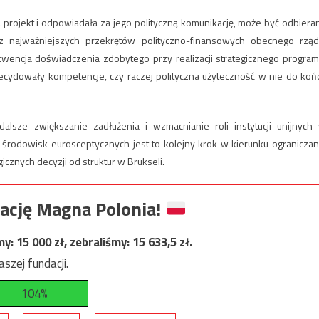
projekt i odpowiadała za jego polityczną komunikację, może być odbiera
 najważniejszych przekrętów polityczno-finansowych obecnego rząd
kwencja doświadczenia zdobytego przy realizacji strategicznego program
cydowały kompetencje, czy raczej polityczna użyteczność w nie do koń
lsze zwiększanie zadłużenia i wzmacnianie roli instytucji unijnych
 środowisk eurosceptycznych jest to kolejny krok w kierunku ograniczan
cznych decyzji od struktur w Brukseli.
ację Magna Polonia!
my:
15 000
zł, zebraliśmy:
15 633,5
zł.
szej fundacji.
104%