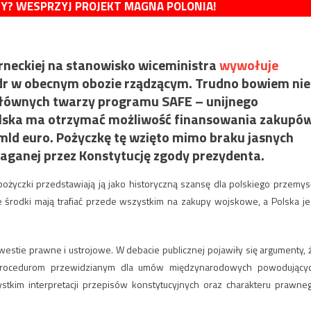
MY? WESPRZYJ PROJEKT MAGNA POLONIA!
eckiej na stanowisko wiceministra
wywołuje
adr w obecnym obozie rządzącym. Trudno bowiem nie
z głównych twarzy programu SAFE – unijnego
lska ma otrzymać możliwość finansowania zakupó
 mld euro. Pożyczkę tę wzięto mimo braku jasnych
maganej przez Konstytucję zgody prezydenta.
ożyczki przedstawiają ją jako historyczną szansę dla polskiego przemys
środki mają trafiać przede wszystkim na zakupy wojskowe, a Polska je
westie prawne i ustrojowe. W debacie publicznej pojawiły się argumenty, 
procedurom przewidzianym dla umów międzynarodowych powodujący
tkim interpretacji przepisów konstytucyjnych oraz charakteru prawne