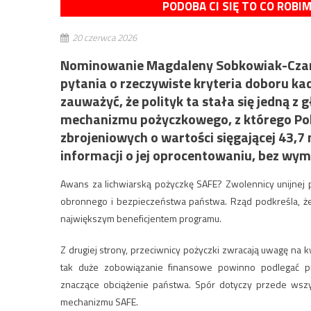
PODOBA CI SIĘ TO CO ROBI
20 czerwca 2026
Nominowanie Magdaleny Sobkowiak-Czarn
pytania o rzeczywiste kryteria doboru k
zauważyć, że polityk ta stała się jedną 
mechanizmu pożyczkowego, z którego Po
zbrojeniowych o wartości sięgającej 43,7
informacji o jej oprocentowaniu, bez wy
Awans za lichwiarską pożyczkę SAFE? Zwolennicy unijnej p
obronnego i bezpieczeństwa państwa. Rząd podkreśla, że 
największym beneficjentem programu.
Z drugiej strony, przeciwnicy pożyczki zwracają uwagę na k
tak duże zobowiązanie finansowe powinno podlegać 
znaczące obciążenie państwa. Spór dotyczy przede wszys
mechanizmu SAFE.