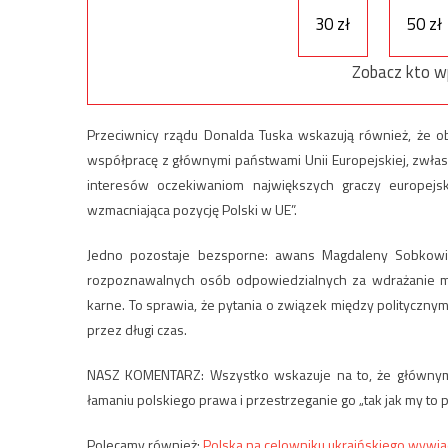
30 zł
50 zł
Zobacz kto w
Przeciwnicy rządu Donalda Tuska wskazują również, że ob
współpracę z głównymi państwami Unii Europejskiej, zwła
interesów oczekiwaniom największych graczy europejsk
wzmacniająca pozycję Polski w UE”.
Jedno pozostaje bezsporne: awans Magdaleny Sobkowiak
rozpoznawalnych osób odpowiedzialnych za wdrażanie mec
karne. To sprawia, że pytania o związek między polityczny
przez długi czas.
NASZ KOMENTARZ: Wszystko wskazuje na to, że głównym
łamaniu polskiego prawa i przestrzeganie go „tak jak my to
Polecamy również:
Polska na celowniku ukraińskiego wywi