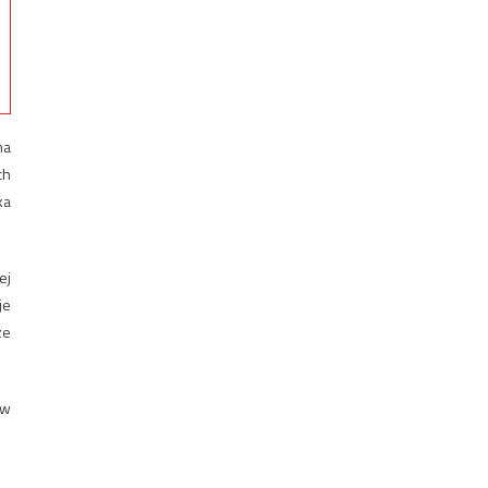
na
ch
ka
ej
je
ze
 w