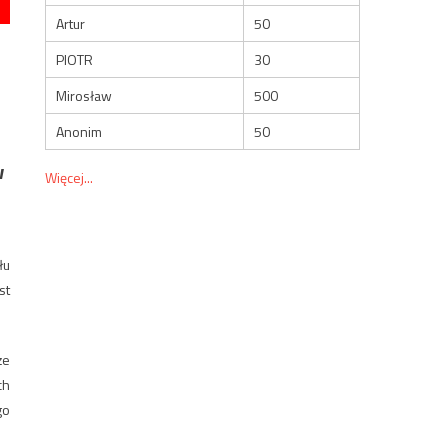
Artur
50
PIOTR
30
Mirosław
500
Anonim
50
w
Więcej...
łu
st
że
ch
go