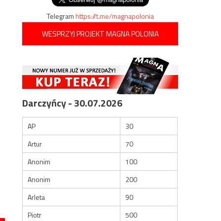
Telegram
https://t.me/magnapolonia
WESPRZYJ PROJEKT MAGNA POLONIA
Darczyńcy - 30.07.2026
AP
30
Artur
70
Anonim
100
Anonim
200
Arleta
90
Piotr
500