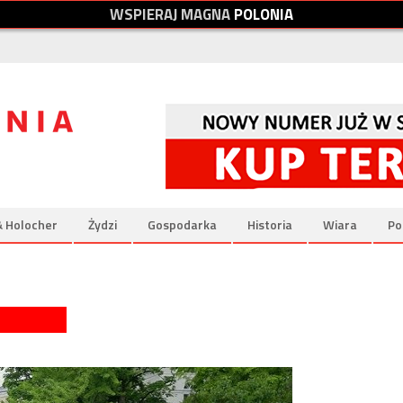
W
S
P
I
E
R
A
J
M
A
G
N
A
P
O
L
O
N
I
A
& Holocher
Żydzi
Gospodarka
Historia
Wiara
Po