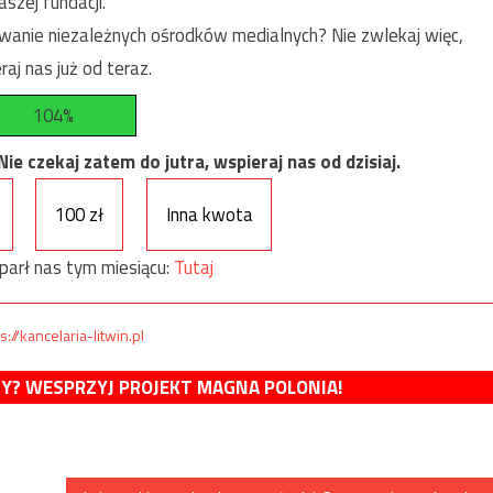
szej fundacji.
anie niezależnych ośrodków medialnych? Nie zwlekaj więc,
raj nas już od teraz.
104%
e czekaj zatem do jutra, wspieraj nas od dzisiaj.
100 zł
Inna kwota
parł nas tym miesiącu:
Tutaj
s://kancelaria-litwin.pl
MY? WESPRZYJ PROJEKT MAGNA POLONIA!