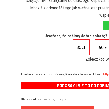
Dziękujemy! i zachęcamy do dalszego wsparcia na
Masz świadomość tego jak ważne jest przetrw
wspie
Uważasz, że robimy dobrą robotę? Ni
30 zł
50 zł
Zobacz kto w
Dziękujemy za pomoc prawną Kancelarii Prawnej Litwin:
http
PODOBA CI SIĘ TO CO ROBI
Tagged
dyzmokracja
,
polityka