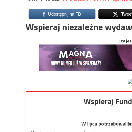
Udostępnij na FB
Twee
Wspieraj niezależne wydaw
Czy jes
Wspieraj Fund
W lipcu potrzebowaliś