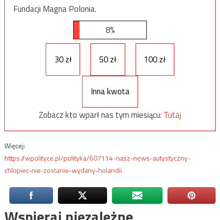
Fundacji Magna Polonia.
8%
30 zł
50 zł
100 zł
Inna kwota
Zobacz kto wparł nas tym miesiącu:
Tutaj
Więcej:
https://wpolityce.pl/polityka/607114-nasz-news-autystyczny-
chlopiec-nie-zostanie-wydany-holandii
Wspieraj niezależne