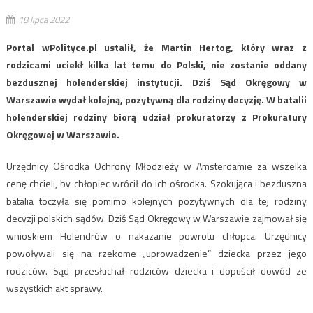
18 lipca 2022
Portal wPolityce.pl ustalił, że Martin Hertog, który wraz z
rodzicami uciekł kilka lat temu do Polski, nie zostanie oddany
bezdusznej holenderskiej instytucji. Dziś Sąd Okręgowy w
Warszawie wydał kolejną, pozytywną dla rodziny decyzję. W batalii
holenderskiej rodziny biorą udział prokuratorzy z Prokuratury
Okręgowej w Warszawie.
Urzędnicy Ośrodka Ochrony Młodzieży w Amsterdamie za wszelka
cenę chcieli, by chłopiec wrócił do ich ośrodka. Szokująca i bezduszna
batalia toczyła się pomimo kolejnych pozytywnych dla tej rodziny
decyzji polskich sądów. Dziś Sąd Okręgowy w Warszawie zajmował się
wnioskiem Holendrów o nakazanie powrotu chłopca. Urzędnicy
powoływali się na rzekome „uprowadzenie” dziecka przez jego
rodziców. Sąd przesłuchał rodziców dziecka i dopuścił dowód ze
wszystkich akt sprawy.