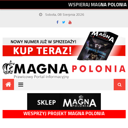
W
S
P
I
E
R
A
J
M
A
G
N
A
P
O
L
O
N
I
A
Sobota, 08 Sierpnia 2026
WESPRZYJ PROJEKT MAGNA POLONIA