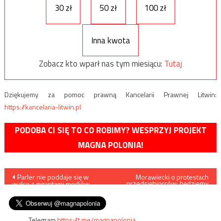
30 zł
50 zł
100 zł
Inna kwota
Zobacz kto wparł nas tym miesiącu:
Tutaj
Dziękujemy za pomoc prawną Kancelarii Prawnej Litwin:
https://kancelaria-litwin.pl
PODOBA CI SIĘ TO CO ROBIMY? WESPRZYJ PROJEKT
MAGNA POLONIA!
Nawigacja
Parler nie poddaje się w
Morawiecki o protestach
przedsiębiorców: będziemy
walce z gigantami mediów
realizować kontrole i
wpisu
społecznościowych
egzekwować przepisy
Telegram
https://t.me/magnapolonia