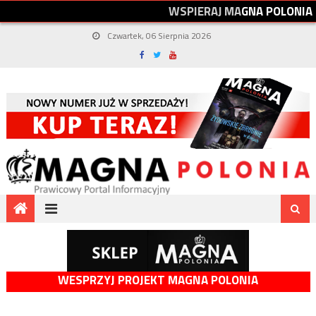
W
S
P
I
E
R
A
J
M
A
G
N
A
P
O
L
O
N
I
A
Czwartek, 06 Sierpnia 2026
WESPRZYJ PROJEKT MAGNA POLONIA