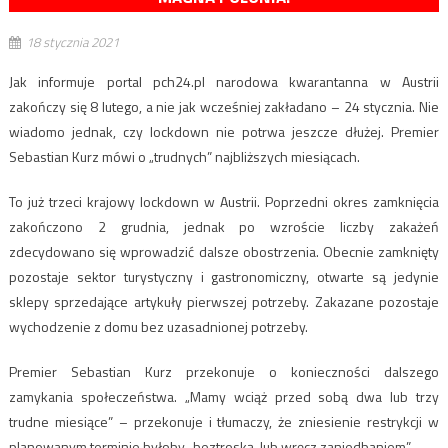
18 stycznia 2021
Jak informuje portal pch24.pl narodowa kwarantanna w Austrii
zakończy się 8 lutego, a nie jak wcześniej zakładano – 24 stycznia. Nie
wiadomo jednak, czy lockdown nie potrwa jeszcze dłużej. Premier
Sebastian Kurz mówi o „trudnych” najbliższych miesiącach.
To już trzeci krajowy lockdown w Austrii. Poprzedni okres zamknięcia
zakończono 2 grudnia, jednak po wzroście liczby zakażeń
zdecydowano się wprowadzić dalsze obostrzenia. Obecnie zamknięty
pozostaje sektor turystyczny i gastronomiczny, otwarte są jedynie
sklepy sprzedające artykuły pierwszej potrzeby. Zakazane pozostaje
wychodzenie z domu bez uzasadnionej potrzeby.
Premier Sebastian Kurz przekonuje o konieczności dalszego
zamykania społeczeństwa. „Mamy wciąż przed sobą dwa lub trzy
trudne miesiące” – przekonuje i tłumaczy, że zniesienie restrykcji w
planowanym terminie byłoby „beztroską, lub wręcz zaniedbaniem”.