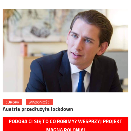
EUROPA
WIADOMOŚCI
Austria przedłużyła lockdown
PODOBA CI SIĘ TO CO ROBIMY? WESPRZYJ PROJEKT
MAGNA POLONIA!