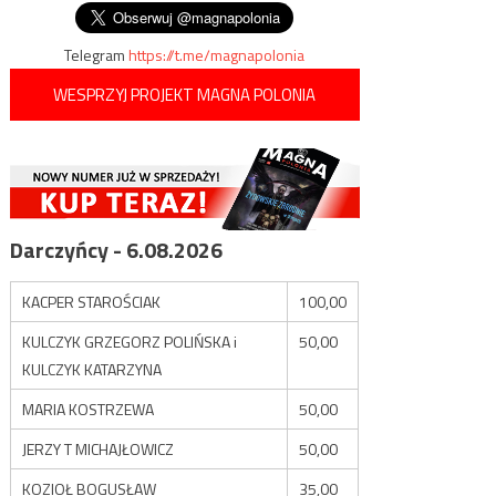
Telegram
https://t.me/magnapolonia
WESPRZYJ PROJEKT MAGNA POLONIA
Darczyńcy - 6.08.2026
KACPER STAROŚCIAK
100,00
KULCZYK GRZEGORZ POLIŃSKA i
50,00
KULCZYK KATARZYNA
MARIA KOSTRZEWA
50,00
JERZY T MICHAJŁOWICZ
50,00
KOZIOŁ BOGUSŁAW
35,00