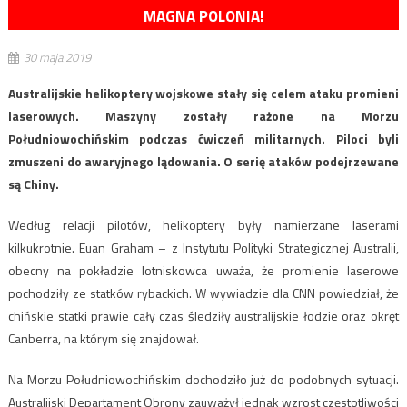
MAGNA POLONIA!
30 maja 2019
Australijskie helikoptery wojskowe stały się celem ataku promieni
laserowych. Maszyny zostały rażone na Morzu
Południowochińskim podczas ćwiczeń militarnych. Piloci byli
zmuszeni do awaryjnego lądowania. O serię ataków podejrzewane
są Chiny.
Według relacji pilotów, helikoptery były namierzane laserami
kilkukrotnie. Euan Graham – z Instytutu Polityki Strategicznej Australii,
obecny na pokładzie lotniskowca uważa, że promienie laserowe
pochodziły ze statków rybackich. W wywiadzie dla CNN powiedział, że
chińskie statki prawie cały czas śledziły australijskie łodzie oraz okręt
Canberra, na którym się znajdował.
Na Morzu Południowochińskim dochodziło już do podobnych sytuacji.
Australijski Departament Obrony zauważył jednak wzrost częstotliwości