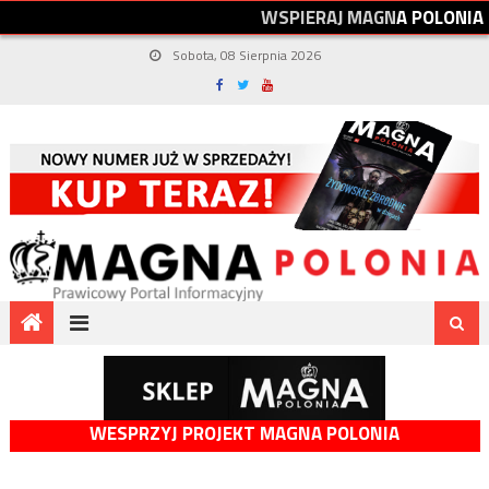
W
S
P
I
E
R
A
J
M
A
G
N
A
P
O
L
O
N
I
A
Sobota, 08 Sierpnia 2026
WESPRZYJ PROJEKT MAGNA POLONIA