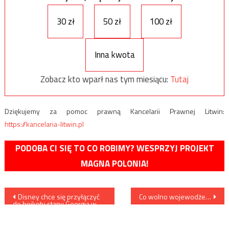
30 zł
50 zł
100 zł
Inna kwota
Zobacz kto wparł nas tym miesiącu:
Tutaj
Dziękujemy za pomoc prawną Kancelarii Prawnej Litwin:
https://kancelaria-litwin.pl
PODOBA CI SIĘ TO CO ROBIMY? WESPRZYJ PROJEKT
MAGNA POLONIA!
Nawigacja
Disney chce się przyłączyć
Co wolno wojewodże…
do bojkotu stanu Georgia w
wpisu
odpowiedzi na chęć
wprowadzenia w nim zakazu
aborcji