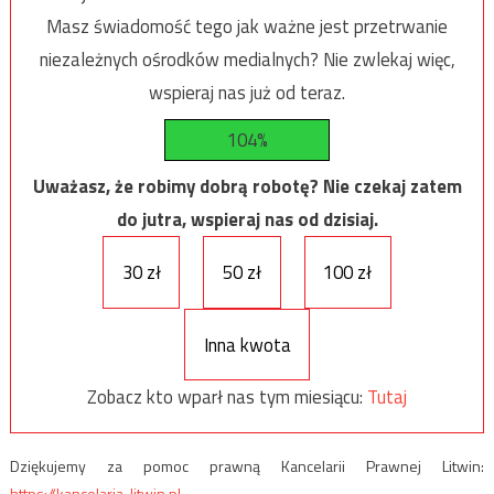
Masz świadomość tego jak ważne jest przetrwanie
niezależnych ośrodków medialnych? Nie zwlekaj więc,
wspieraj nas już od teraz.
104%
Uważasz, że robimy dobrą robotę? Nie czekaj zatem
do jutra, wspieraj nas od dzisiaj.
30 zł
50 zł
100 zł
Inna kwota
Zobacz kto wparł nas tym miesiącu:
Tutaj
Dziękujemy za pomoc prawną Kancelarii Prawnej Litwin:
https://kancelaria-litwin.pl