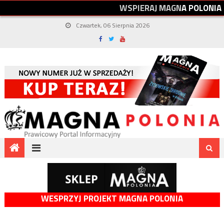
W
S
P
I
E
R
A
J
M
A
G
N
A
P
O
L
O
N
I
A
Czwartek, 06 Sierpnia 2026
WESPRZYJ PROJEKT MAGNA POLONIA