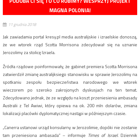
PODOBA CI SIĘ TO CO ROBIMY? WESPRZYJ PROJEKT
MAGNA POLONIA!
11 grudnia 2018
Jak zawiadamia portal kresy.pl media australijskie i izraelskie donoszą,
że we wtorek rząd Scotta Morrisona zdecydował się na uznanie
Jerozolimy za stolicę Izraela.
Źródła rządowe poinformowały, że gabinet premiera Scotta Morrisona
zatwierdził zmianę australijksiego stanowisku w sprawie Jerozolimy na
spotkaniu zespołu bezpieczeństwa narodowego we wtorek
wieczorem po szeroko zakrojonych dyskusjach na ten temat.
Zdecydowano jednak, że ze względu na koszt przeniesienia ambasady
Australii z Tel Awiwi, który opiewa na ok. 200 mln dolarów, zmiana
lokalizacji placówki dyplomatycznej nastąpi w późniejszym czasie.
„Canerra ustanowi urząd konsularny w Jerozolimie, dopóki nie zostanie
tam przeniesiona ambasada” – informuje
Times of Israel.
Dziennik