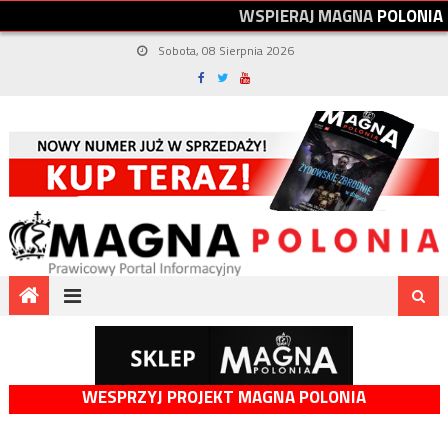
W
S
P
I
E
R
A
J
M
A
G
N
A
P
O
L
O
N
I
A
Sobota, 08 Sierpnia 2026
WESPRZYJ PROJEKT MAGNA POLONIA