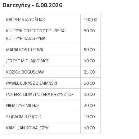
Darczyńcy - 6.08.2026
KACPER STAROŚCIAK
100,00
KULCZYK GRZEGORZ POLIŃSKA i
50,00
KULCZYK KATARZYNA
MARIA KOSTRZEWA
50,00
JERZY T MICHAJŁOWICZ
50,00
KOZIOŁ BOGUSŁAW
35,00
PAWEŁ ŁUKASZ ZIEMIAŃSKI
50,00
POTERA LIDIA i POTERA KRZYSZTOF
50,00
NIEMCZYK MICHAŁ
20,00
SŁAWOMIR PIĄTEK
10,00
KAMIL JAN KOWALCZYK
50,00