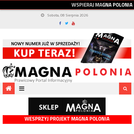
W
S
P
I
E
R
A
J
M
A
G
N
A
P
O
L
O
N
I
A
Sobota, 08 Sierpnia 2026
WESPRZYJ PROJEKT MAGNA POLONIA