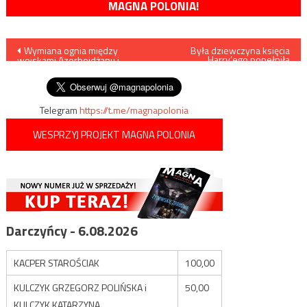
MAGNA POLONIA!
Nawigacja
Wymiana ognia między
Była dziewczyna księcia
Harry’ego popełniła
wojskami Azerbejdżanu i
samobójstwo
wpisu
Armenii
Telegram
https://t.me/magnapolonia
WESPRZYJ PROJEKT MAGNA POLONIA
Darczyńcy - 6.08.2026
KACPER STAROŚCIAK
100,00
KULCZYK GRZEGORZ POLIŃSKA i
50,00
KULCZYK KATARZYNA