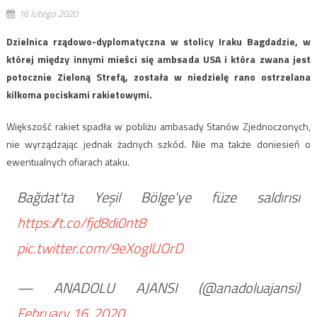
16 lutego 2020
Dzielnica rządowo-dyplomatyczna w stolicy Iraku Bagdadzie, w
której między innymi mieści się ambsada USA i która zwana jest
potocznie Zieloną Strefą, została w niedzielę rano ostrzelana
kilkoma pociskami rakietowymi.
Większość rakiet spadła w pobliżu ambasady Stanów Zjednoczonych,
nie wyrządzając jednak żadnych szkód. Nie ma także doniesień o
ewentualnych ofiarach ataku.
Bağdat'ta Yeşil Bölge'ye füze saldırısı
https://t.co/fjd8di0nt8
pic.twitter.com/9eXoglUOrD
— ANADOLU AJANSI (@anadoluajansi)
February 16, 2020