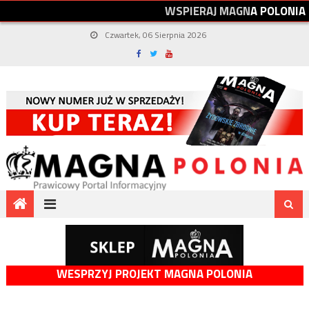
W
S
P
I
E
R
A
J
M
A
G
N
A
P
O
L
O
N
I
A
Czwartek, 06 Sierpnia 2026
WESPRZYJ PROJEKT MAGNA POLONIA