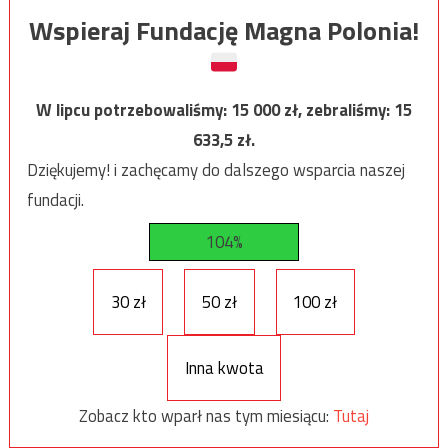
Wspieraj Fundację Magna Polonia!
W lipcu potrzebowaliśmy:
15 000
zł, zebraliśmy:
15
633,5
zł.
Dziękujemy! i zachęcamy do dalszego wsparcia naszej
fundacji.
104%
30 zł
50 zł
100 zł
Inna kwota
Zobacz kto wparł nas tym miesiącu:
Tutaj