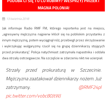
PODOBA CI SIĘ TO CO ROBIMY? WESPRZYJ PROJEKT
MAGNA POLONIA!
13 kwietnia 2018
Jak informuje Radio RMF FM, którego reporterka jest na miejscu,
„agresywny mężczyzna najpierw kłócił się na pobliskim przystanku z
innym mężczyzną, potem wyciągnął nóż, przebiegł przez skrzyżowanie
i wykrzykując wulgaryzmy rzucił się na grupę dziennikarzy stojących
przed prokuraturą”. Policja natychmiast zatrzymała napastnika i oddała
dwa strzały ostrzegawcze. Na szczęście w zdarzeniu nikt nie ucierpiał.
Strzały przed prokuraturą w Szczecinie.
Mężczyzna zaatakował dziennikarzy nożem. Już
zatrzymany.
@RMF24pl
pic.twitter.com/vobc80JtWJ