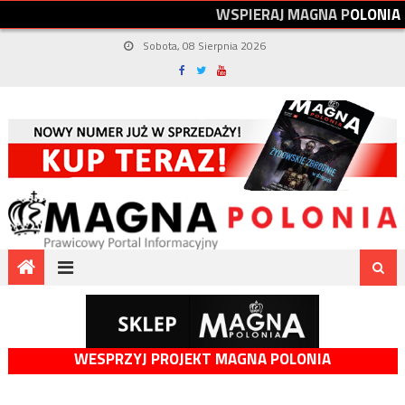
W
S
P
I
E
R
A
J
M
A
G
N
A
P
O
L
O
N
I
A
Sobota, 08 Sierpnia 2026
WESPRZYJ PROJEKT MAGNA POLONIA