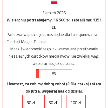
Sierpień 2026
W sierpniu potrzebujemy:
16 500
zł, zebraliśmy:
1351
zł.
Państwa wsparcie jest niezbędne dla funkcjonowania
Fundacji Magna Polonia.
Masz świadomość tego jak ważne jest przetrwanie
niezależnych ośrodków medialnych? Nie zwlekaj więc,
wspieraj nas już od teraz.
8%
Uważasz, że robimy dobrą robotę? Nie czekaj zatem
do jutra, wspieraj nas od dzisiaj.
30 zł
50 zł
100 zł