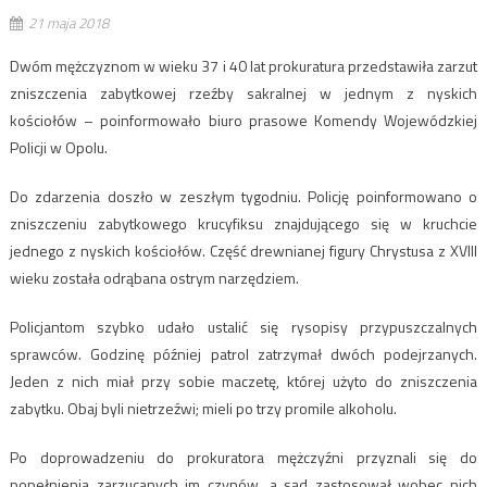
21 maja 2018
Dwóm mężczyznom w wieku 37 i 40 lat prokuratura przedstawiła zarzut
zniszczenia zabytkowej rzeźby sakralnej w jednym z nyskich
kościołów – poinformowało biuro prasowe Komendy Wojewódzkiej
Policji w Opolu.
Do zdarzenia doszło w zeszłym tygodniu. Policję poinformowano o
zniszczeniu zabytkowego krucyfiksu znajdującego się w kruchcie
jednego z nyskich kościołów. Część drewnianej figury Chrystusa z XVIII
wieku została odrąbana ostrym narzędziem.
Policjantom szybko udało ustalić się rysopisy przypuszczalnych
sprawców. Godzinę później patrol zatrzymał dwóch podejrzanych.
Jeden z nich miał przy sobie maczetę, której użyto do zniszczenia
zabytku. Obaj byli nietrzeźwi; mieli po trzy promile alkoholu.
Po doprowadzeniu do prokuratora mężczyźni przyznali się do
popełnienia zarzucanych im czynów, a sąd zastosował wobec nich