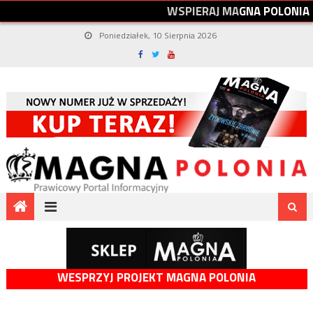
W
S
P
I
E
R
A
J
M
A
G
N
A
P
O
L
O
N
I
A
Poniedziałek, 10 Sierpnia 2026
WESPRZYJ PROJEKT MAGNA POLONIA