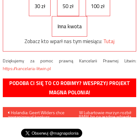
30 zł
50 zł
100 zł
Inna kwota
Zobacz kto wparł nas tym miesiącu:
Tutaj
Dziękujemy za pomoc prawną Kancelarii Prawnej Litwin:
https://kancelaria-litwin.pl
PODOBA CI SIĘ TO CO ROBIMY? WESPRZYJ PROJEKT
MAGNA POLONIA!
Nawigacja
Holandia: Geert Wilders chce
W Lubartowie murzyn rozbił
BMW, bo na jezdnię wbiegła
zorganizować konkurs
antylopa
wpisu
rysowania karykatur
Mahometa