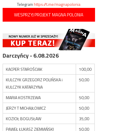
Telegram
https://t.me/magnapolonia
WESPRZYJ PROJEKT MAGNA POLONIA
Darczyńcy - 6.08.2026
KACPER STAROŚCIAK
100,00
KULCZYK GRZEGORZ POLIŃSKA i
50,00
KULCZYK KATARZYNA
MARIA KOSTRZEWA
50,00
JERZY T MICHAJŁOWICZ
50,00
KOZIOŁ BOGUSŁAW
35,00
PAWEŁ ŁUKASZ ZIEMIAŃSKI
50,00