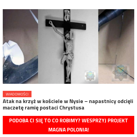
WIADOMOŚCI
Atak na krzyż w kościele w Nysie – napastnicy odcięli
maczetę ramię postaci Chrystusa
PODOBA CI SIĘ TO CO ROBIMY? WESPRZYJ PROJEKT
MAGNA POLONIA!