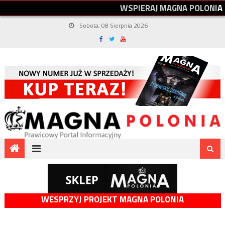
W
S
P
I
E
R
A
J
M
A
G
N
A
P
O
L
O
N
I
A
Sobota, 08 Sierpnia 2026
WESPRZYJ PROJEKT MAGNA POLONIA