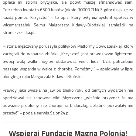
opłaca mi strona brytyjska, ale pobyt muszę sfinansować sam.
Potrzebna kwota to 6500 funtów (około 30000 PLN) Z góry dziękuję za
każdą pomoc. Krzysztof” – to opis, który były już aystent społeczny
wicemarszałek Sejmu Małgorzaty Kidawy-Błońskiej zamieścił na
stronie zrzutka.pl.
Historia mężczyzny poruszyła polityków Platformy Obywatelskiej, który
zachęcali do wsparcia zbiórki. „Krzysztof ⁩ jest prawdziwym fighterem.
Swoją wolą walki mógłby obdarować wielu ludzi. Dziś potrzebuje
naszego wsparcia w walce z chorobą. Pomóżmy!” – apelowała w lipcu
ubiegłego roku Małgorzata Kidawa-Błońska.
Prawdy, jaka wyszła na jaw po blisko roku od tamtych wydarzeń nie
spodziewał się zapewne nikt. Mężczyzna „właśnie przyznał, że ma
poważne problemy, nie choruje na białaczkę, a zbiórki pozwalały mu
przeżyć” – podaje serwis Salon24.pl.
Wspieraj Fundację Magna Polonia!