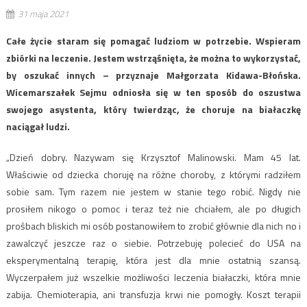
31 maja 2021
Całe życie staram się pomagać ludziom w potrzebie. Wspieram
zbiórki na leczenie. Jestem wstrząśnięta, że można to wykorzystać,
by oszukać innych – przyznaje Małgorzata Kidawa-Błońska.
Wicemarszałek Sejmu odniosła się w ten sposób do oszustwa
swojego asystenta, który twierdząc, że choruje na białaczkę
naciągał ludzi.
„Dzień dobry. Nazywam się Krzysztof Malinowski. Mam 45 lat.
Właściwie od dziecka choruję na różne choroby, z którymi radziłem
sobie sam. Tym razem nie jestem w stanie tego robić. Nigdy nie
prosiłem nikogo o pomoc i teraz też nie chciałem, ale po długich
prośbach bliskich mi osób postanowiłem to zrobić głównie dla nich no i
zawalczyć jeszcze raz o siebie. Potrzebuję polecieć do USA na
eksperymentalną terapię, która jest dla mnie ostatnią szansą.
Wyczerpałem już wszelkie możliwości leczenia białaczki, która mnie
zabija. Chemioterapia, ani transfuzja krwi nie pomogły. Koszt terapii