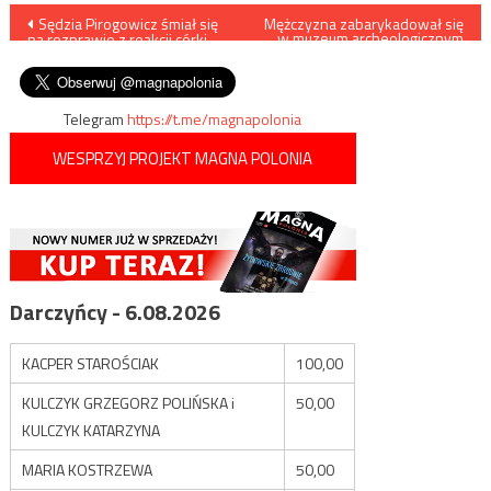
Nawigacja
Sędzia Pirogowicz śmiał się
Mężczyzna zabarykadował się
w muzeum archeologicznym
na rozprawie z reakcji córki
we Francji, pojawiły się groźby
wpisu
śp. Jolanty Brzeskiej
w języku arabskim
Telegram
https://t.me/magnapolonia
WESPRZYJ PROJEKT MAGNA POLONIA
Darczyńcy - 6.08.2026
KACPER STAROŚCIAK
100,00
KULCZYK GRZEGORZ POLIŃSKA i
50,00
KULCZYK KATARZYNA
MARIA KOSTRZEWA
50,00