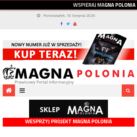
W
S
P
I
E
R
A
J
M
A
G
N
A
P
O
L
O
N
I
A
Poniedziałek, 10 Sierpnia 2026
WESPRZYJ PROJEKT MAGNA POLONIA