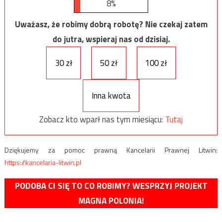
8%
Uważasz, że robimy dobrą robotę? Nie czekaj zatem
do jutra, wspieraj nas od dzisiaj.
30 zł
50 zł
100 zł
Inna kwota
Zobacz kto wparł nas tym miesiącu:
Tutaj
Dziękujemy za pomoc prawną Kancelarii Prawnej Litwin:
https://kancelaria-litwin.pl
PODOBA CI SIĘ TO CO ROBIMY? WESPRZYJ PROJEKT
MAGNA POLONIA!