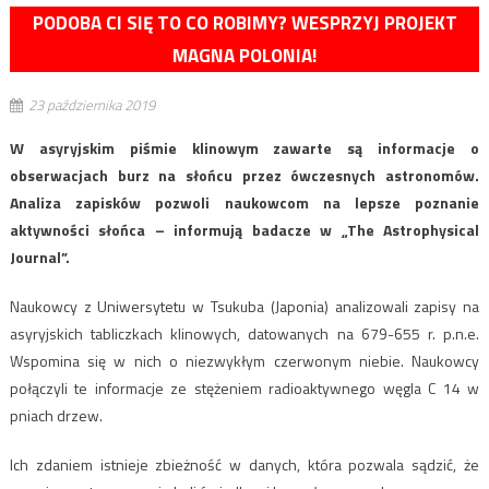
PODOBA CI SIĘ TO CO ROBIMY? WESPRZYJ PROJEKT
MAGNA POLONIA!
23 października 2019
W asyryjskim piśmie klinowym zawarte są informacje o
obserwacjach burz na słońcu przez ówczesnych astronomów.
Analiza zapisków pozwoli naukowcom na lepsze poznanie
aktywności słońca – informują badacze w „The Astrophysical
Journal”.
Naukowcy z Uniwersytetu w Tsukuba (Japonia) analizowali zapisy na
asyryjskich tabliczkach klinowych, datowanych na 679-655 r. p.n.e.
Wspomina się w nich o niezwykłym czerwonym niebie. Naukowcy
połączyli te informacje ze stężeniem radioaktywnego węgla C 14 w
pniach drzew.
Ich zdaniem istnieje zbieżność w danych, która pozwala sądzić, że