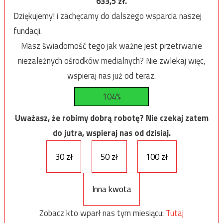
633,5
zł.
Dziękujemy! i zachęcamy do dalszego wsparcia naszej
fundacji.
Masz świadomość tego jak ważne jest przetrwanie
niezależnych ośrodków medialnych? Nie zwlekaj więc,
wspieraj nas już od teraz.
104%
Uważasz, że robimy dobrą robotę? Nie czekaj zatem
do jutra, wspieraj nas od dzisiaj.
30 zł
50 zł
100 zł
Inna kwota
Zobacz kto wparł nas tym miesiącu:
Tutaj