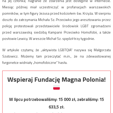
na jej członka; nagranie ze zdarzenia jest dostępne w internecie.
Miesiąc później miał uczestniczyć w profanacjach warszawskich
pomników, w tym figury Jezusa przed kościołem św. Krzyża. W sierpniu
doszło do zatrzymania Michała Sz. Przeciwko jego aresztowaniu przez
policję protestowali przedstawiciele środowisk LGBT zgromadzeni
przed warszawską siedzibą Kampanii Przeciwko Homofobii, a także
posłowie Lewicy. W areszcie Michał Sz. spędził trzy tygodnie.
W artykule czytamy, że „aktywista LGBTQIA” nazywa się Małgorzata
Szutowicz. Możemy tam przeczytać m.in., że na zdewastowanej
furgonetce widniały „homofobiczne” hasła.
Wspieraj Fundację Magna Polonia!
W lipcu potrzebowaliśmy:
15 000
zł, zebraliśmy:
15
633,5
zł.