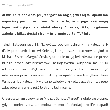
5 października 2020
Artykuł o Michale Sz. ps. „Margot” na anglojęzycznej Wikipedii ma
najwyższy poziom ochorony. Oznacza to, że w jego treść mogą
ingerować wyłącznie administratorzy. Do kategorii tej przypisano
zaledwie kilkadziesiąt stron – informuje portal TVP Info.
Takich kategorii jest 11. Najwyższy poziom ochrony ma kategoria F
(Fully-protected), i to właśnie tą literą został oznaczony artykuł o
Michale Sz. ps. „Margot”. Artykuły takie nie mogą być edytowane przez
nikogo prócz administratorów. Anglojęzyczna Wikipedia ma 1130
administratorów. Większość spośród innych haseł może być
edytowana przez prawie 40 miliony zarejestrowanych użytkowników
Wikipedii. Do kategorii F wpisano zaledwie kilkadziesiąt stron, z czego
zdecydowana większość to strony techniczne.
O agresywnym bojówkarzu Michale Sz. ps. „Margot” zrobiło się głośno,
gdy po koniec czerwca demolował samochód fundacji pro-life i napadł