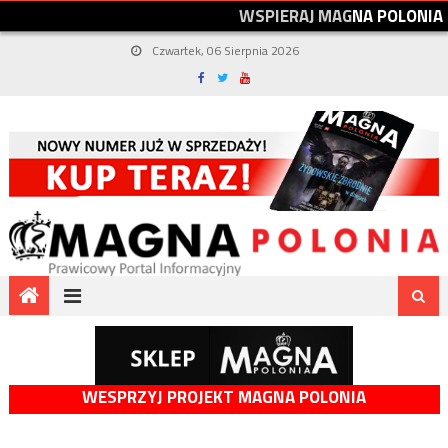
W
S
P
I
E
R
A
J
M
A
G
N
A
P
O
L
O
N
I
A
Czwartek, 06 Sierpnia 2026
WESPRZYJ PROJEKT MAGNA POLONIA