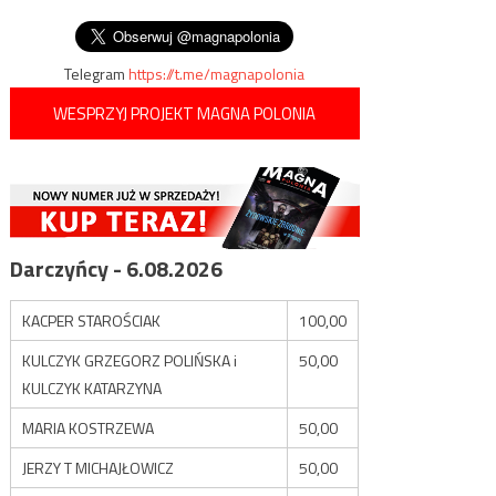
pancernego
wpisu
ulicach szwedzkich miast
Telegram
https://t.me/magnapolonia
WESPRZYJ PROJEKT MAGNA POLONIA
Darczyńcy - 6.08.2026
KACPER STAROŚCIAK
100,00
KULCZYK GRZEGORZ POLIŃSKA i
50,00
KULCZYK KATARZYNA
MARIA KOSTRZEWA
50,00
JERZY T MICHAJŁOWICZ
50,00