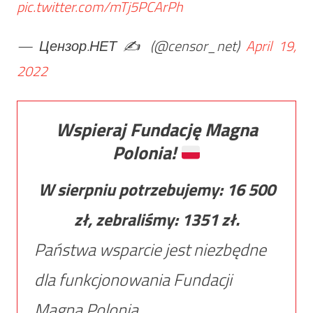
pic.twitter.com/mTj5PCArPh
— Цензор.НЕТ ✍️ (@censor_net)
April 19,
2022
Wspieraj Fundację Magna
Polonia!
W sierpniu potrzebujemy:
16 500
zł, zebraliśmy:
1351
zł.
Państwa wsparcie jest niezbędne
dla funkcjonowania Fundacji
Magna Polonia.