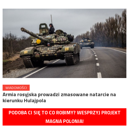
WIADOMOŚCI
Armia rosyjska prowadzi zmasowane natarcie na
kierunku Hulajpola
PODOBA CI SIĘ TO CO ROBIMY? WESPRZYJ PROJEKT
MAGNA POLONIA!