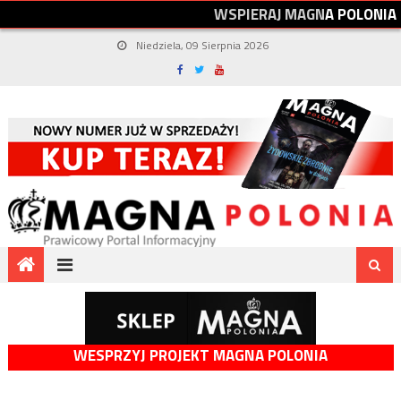
W
S
P
I
E
R
A
J
M
A
G
N
A
P
O
L
O
N
I
A
Niedziela, 09 Sierpnia 2026
WESPRZYJ PROJEKT MAGNA POLONIA