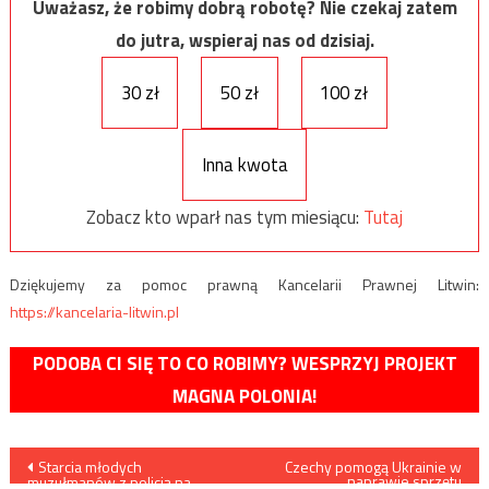
Uważasz, że robimy dobrą robotę? Nie czekaj zatem
do jutra, wspieraj nas od dzisiaj.
30 zł
50 zł
100 zł
Inna kwota
Zobacz kto wparł nas tym miesiącu:
Tutaj
Dziękujemy za pomoc prawną Kancelarii Prawnej Litwin:
https://kancelaria-litwin.pl
PODOBA CI SIĘ TO CO ROBIMY? WESPRZYJ PROJEKT
MAGNA POLONIA!
Nawigacja
Starcia młodych
Czechy pomogą Ukrainie w
naprawie sprzętu
muzułmanów z policją na