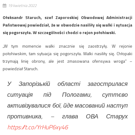
19 kwietnia 2022
Ołeksandr Staruch, szef Zaporoskiej Obwodowej Administracji
Państwowej powiedział, że w obwodzie nasiliły się walki i sytuacja
się pogorszyła. W szczególności chodzi o rejon połohiwski.
„W tym momencie walki znacznie się zaostrzyły. W rejonie
połohiwskim, tam sytuacja się pogorszyła. Walki nasiliły się. Chłopaki
trzymają linię obrony, ale jest zmasowana ofensywa wroga” –
powiedział Staruch.
У Запорізькій області загострилася
ситуація під Пологами, суттєво
активізувалися бої, йде масований наступ
противника, – глава ОВА Старух
https://t.co/YrHuP6xy46