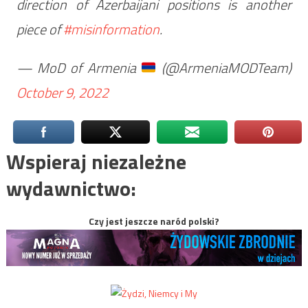
direction of Azerbaijani positions is another
piece of
#misinformation
.
— MoD of Armenia
(@ArmeniaMODTeam)
October 9, 2022
Wspieraj niezależne
wydawnictwo:
Czy jest jeszcze naród polski?