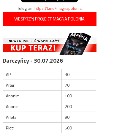
Telegram
https://t.me/magnapolonia
WESPRZYJ PROJEKT MAGNA POLONIA
Darczyńcy - 30.07.2026
AP
30
Artur
70
Anonim
100
Anonim
200
Arleta
90
Piotr
500