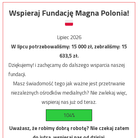
Wspieraj Fundację Magna Polonia!
Lipiec 2026
W lipcu potrzebowaliśmy:
15 000
zł, zebraliśmy:
15
633,5
zł.
Dziękujemy! i zachęcamy do dalszego wsparcia naszej
fundacji.
Masz świadomość tego jak ważne jest przetrwanie
niezależnych ośrodków medialnych? Nie zwlekaj więc,
wspieraj nas już od teraz.
104%
Uważasz, że robimy dobrą robotę? Nie czekaj zatem
do jutra, wspieraj nas od dzisiaj.