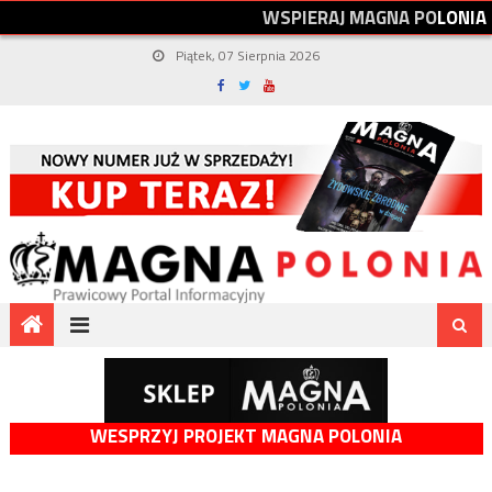
W
S
P
I
E
R
A
J
M
A
G
N
A
P
O
L
O
N
I
A
Piątek, 07 Sierpnia 2026
WESPRZYJ PROJEKT MAGNA POLONIA