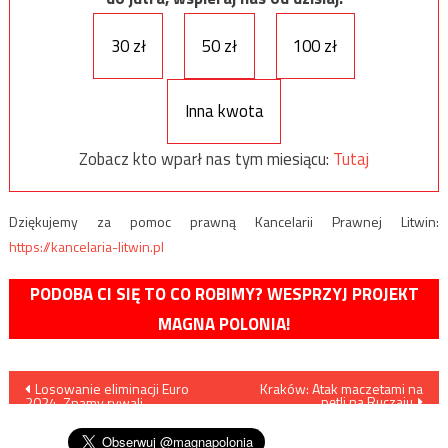
30 zł
50 zł
100 zł
Inna kwota
Zobacz kto wparł nas tym miesiącu:
Tutaj
Dziękujemy za pomoc prawną Kancelarii Prawnej Litwin:
https://kancelaria-litwin.pl
PODOBA CI SIĘ TO CO ROBIMY? WESPRZYJ PROJEKT
MAGNA POLONIA!
Nawigacja
Losowanie eliminacji Euro
Kraków: Atak maczetami na
pętli na Ruczaju
2024. Znamy rywali
wpisu
reprezentacji Polski