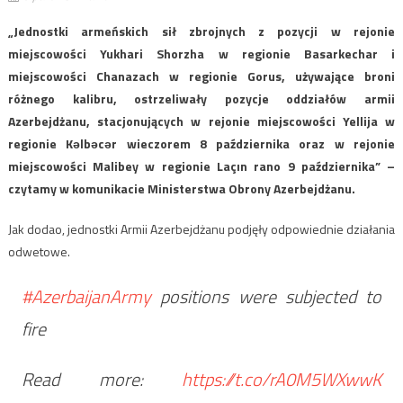
„Jednostki armeńskich sił zbrojnych z pozycji w rejonie
miejscowości Yukhari Shorzha w regionie Basarkechar i
miejscowości Chanazach w regionie Gorus, używające broni
różnego kalibru, ostrzeliwały pozycje oddziałów armii
Azerbejdżanu, stacjonujących w rejonie miejscowości Yellija w
regionie Kəlbəcər wieczorem 8 października oraz w rejonie
miejscowości Malibey w regionie Laçın rano 9 października” –
czytamy w komunikacie Ministerstwa Obrony Azerbejdżanu.
Jak dodao, jednostki Armii Azerbejdżanu podjęły odpowiednie działania
odwetowe.
#AzerbaijanArmy
positions were subjected to
fire
Read more:
https://t.co/rA0M5WXwwK