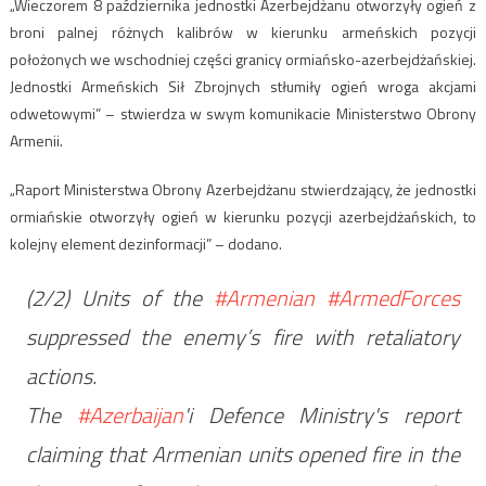
„Wieczorem 8 października jednostki Azerbejdżanu otworzyły ogień z
broni palnej różnych kalibrów w kierunku armeńskich pozycji
położonych we wschodniej części granicy ormiańsko-azerbejdżańskiej.
Jednostki Armeńskich Sił Zbrojnych stłumiły ogień wroga akcjami
odwetowymi” – stwierdza w swym komunikacie Ministerstwo Obrony
Armenii.
„Raport Ministerstwa Obrony Azerbejdżanu stwierdzający, że jednostki
ormiańskie otworzyły ogień w kierunku pozycji azerbejdżańskich, to
kolejny element dezinformacji” – dodano.
(2/2) Units of the
#Armenian
#ArmedForces
suppressed the enemy’s fire with retaliatory
actions.
The
#Azerbaijan
'i Defence Ministry's report
claiming that Armenian units opened fire in the