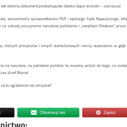
o tak ułomny dokument podejmują tak daleko idące wnioski – zaznaczył.
a, wiceministra sprawiedliwości PLR i sędziego Sadu Najwyższego, któ
 za szkody poczynione narodowi polskiemu i „zwykłym Polakom” przez I
ota, różnych precjozów i innych wartościowych rzeczy wywożono w głąb I
ne na narodzie, na państwie polskim, to musimy wrócić do tego, co zosta
as Józef Musiał.
za to ograbienie nie otrzymał”.
t
Obserwuj nas
Zapisz
nictwo: