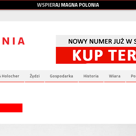
W
S
P
I
E
R
A
J
M
A
G
N
A
P
O
L
O
N
I
A
& Holocher
Żydzi
Gospodarka
Historia
Wiara
Po