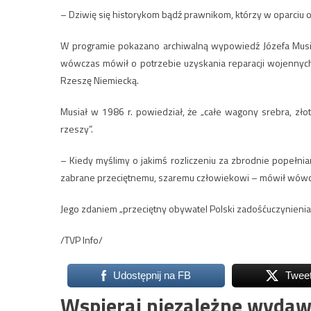
– Dziwię się historykom bądź prawnikom, którzy w oparciu 
W programie pokazano archiwalną wypowiedź Józefa Musiał
wówczas mówił o potrzebie uzyskania reparacji wojennych
Rzeszę Niemiecką.
Musiał w 1986 r. powiedział, że „całe wagony srebra, zł
rzeszy”.
– Kiedy myślimy o jakimś rozliczeniu za zbrodnie popełnia
zabrane przeciętnemu, szaremu człowiekowi – mówił wówcz
Jego zdaniem „przeciętny obywatel Polski zadośćuczynienia 
/TVP Info/
Udostępnij na FB
Twee
Wspieraj niezależne wydaw