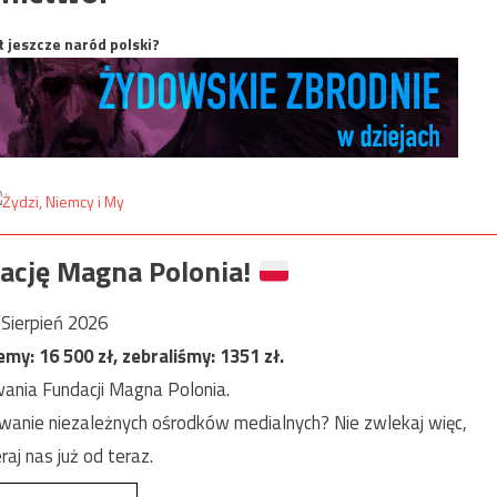
t jeszcze naród polski?
ację Magna Polonia!
Sierpień 2026
jemy:
16 500
zł, zebraliśmy:
1351
zł.
ania Fundacji Magna Polonia.
anie niezależnych ośrodków medialnych? Nie zwlekaj więc,
raj nas już od teraz.