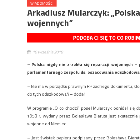
WIADOMOŚCI
Arkadiusz Mularczyk: „Polska 
wojennych”
PODOBA CI SIĘ TO CO ROBI
10 września 2018
– Polska nigdy nie zrzekła się reparacji wojennych –
parlamentarnego zespołu ds. oszacowania odszkodowań 
– Nie ma w porządku prawnym RP żadnego dokumentu, któr
do tych odszkodowań – dodał.
W programie „O co chodzi” poseł Mularczyk odniósł się d
1953 r. wydany przez Bolesława Bieruta jest skuteczni
wojenne od Niemiec.
– Jest świstek papieru podpisany przez Bolesława Bierut