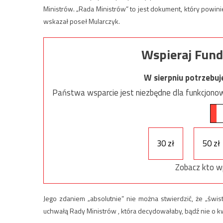
Ministrów. „Rada Ministrów” to jest dokument, który powin
wskazał poseł Mularczyk.
Wspieraj Fund
W sierpniu potrzebu
Państwa wsparcie jest niezbędne dla funkcjonow
30 zł
50 zł
Zobacz kto w
Jego zdaniem „absolutnie” nie można stwierdzić, że „świs
uchwałą Rady Ministrów , która decydowałaby, bądź nie o kw