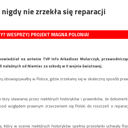
nigdy nie zrzekła się reparacji
MY? WESPRZYJ PROJEKT MAGNA POLONIA!
 powiedział na antenie TVP Info Arkadiusz Mularczyk, przewodniczą
należnych od Niemiec za szkody w II wojnie światowej.
y obowiązywałby w Polsce, gdzie zrzekamy się w skuteczny sposób pra
o tezy stawianej przez niektórych historyków i prawników, że dokument
e pod względem prawnym zrzeczeniem się Polski do roszczeń o reparac
a, który w ocenie niektórych historyków spełnia przesłanki uchwały Ra