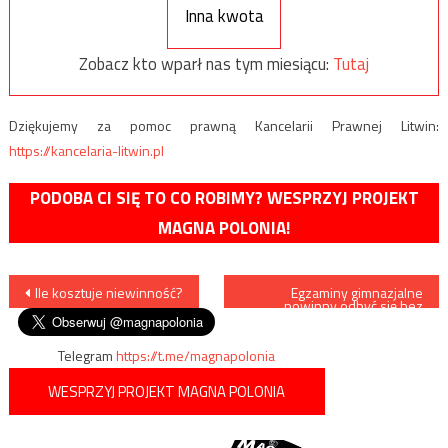
Inna kwota
Zobacz kto wparł nas tym miesiącu:
Tutaj
Dziękujemy za pomoc prawną Kancelarii Prawnej Litwin:
https://kancelaria-litwin.pl
PODOBA CI SIĘ TO CO ROBIMY? WESPRZYJ PROJEKT
MAGNA POLONIA!
Nawigacja
Ile kosztuje niewinność?
Egzaminy gimnazjalne
powinny odbyć się bez
przeszkód
wpisu
Telegram
https://t.me/magnapolonia
WESPRZYJ PROJEKT MAGNA POLONIA