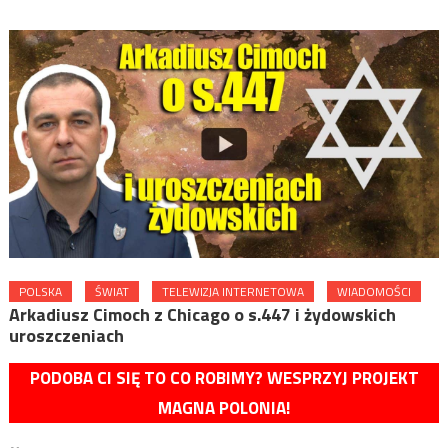
POLSKA
ŚWIAT
TELEWIZJA INTERNETOWA
WIADOMOŚCI
Arkadiusz Cimoch z Chicago o s.447 i żydowskich
uroszczeniach
PODOBA CI SIĘ TO CO ROBIMY? WESPRZYJ PROJEKT
MAGNA POLONIA!