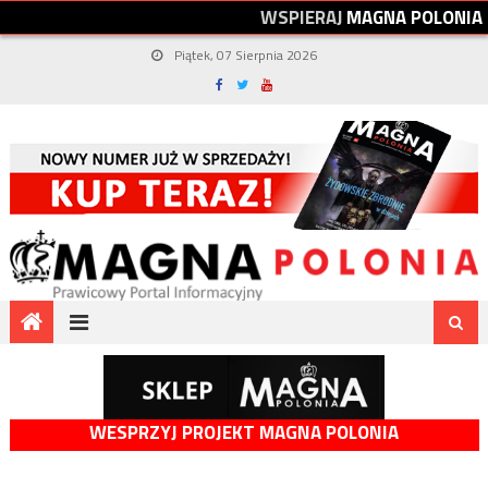
W
S
P
I
E
R
A
J
M
A
G
N
A
P
O
L
O
N
I
A
Piątek, 07 Sierpnia 2026
WESPRZYJ PROJEKT MAGNA POLONIA