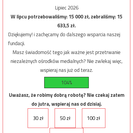
Lipiec 2026
W lipcu potrzebowaliśmy:
15 000
zł, zebraliśmy:
15
633,5
zł.
Dziękujemy! i zachęcamy do dalszego wsparcia naszej
fundacji.
Masz świadomość tego jak ważne jest przetrwanie
niezależnych ośrodków medialnych? Nie zwlekaj więc,
wspieraj nas już od teraz.
104%
Uważasz, że robimy dobrą robotę? Nie czekaj zatem
do jutra, wspieraj nas od dzisiaj.
30 zł
50 zł
100 zł