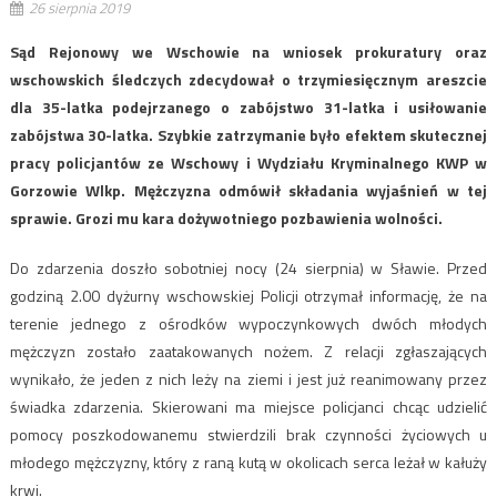
26 sierpnia 2019
Sąd Rejonowy we Wschowie na wniosek prokuratury oraz
wschowskich śledczych zdecydował o trzymiesięcznym areszcie
dla 35-latka podejrzanego o zabójstwo 31-latka i usiłowanie
zabójstwa 30-latka. Szybkie zatrzymanie było efektem skutecznej
pracy policjantów ze Wschowy i Wydziału Kryminalnego KWP w
Gorzowie Wlkp. Mężczyzna odmówił składania wyjaśnień w tej
sprawie. Grozi mu kara dożywotniego pozbawienia wolności.
Do zdarzenia doszło sobotniej nocy (24 sierpnia) w Sławie. Przed
godziną 2.00 dyżurny wschowskiej Policji otrzymał informację, że na
terenie jednego z ośrodków wypoczynkowych dwóch młodych
mężczyzn zostało zaatakowanych nożem. Z relacji zgłaszających
wynikało, że jeden z nich leży na ziemi i jest już reanimowany przez
świadka zdarzenia. Skierowani ma miejsce policjanci chcąc udzielić
pomocy poszkodowanemu stwierdzili brak czynności życiowych u
młodego mężczyzny, który z raną kutą w okolicach serca leżał w kałuży
krwi.