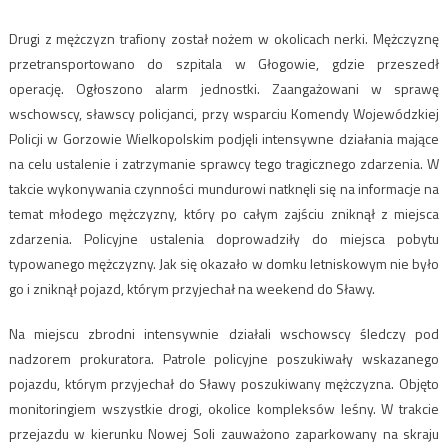
Drugi z mężczyzn trafiony został nożem w okolicach nerki. Mężczyznę
przetransportowano do szpitala w Głogowie, gdzie przeszedł
operację. Ogłoszono alarm jednostki. Zaangażowani w sprawę
wschowscy, sławscy policjanci, przy wsparciu Komendy Wojewódzkiej
Policji w Gorzowie Wielkopolskim podjęli intensywne działania mające
na celu ustalenie i zatrzymanie sprawcy tego tragicznego zdarzenia. W
takcie wykonywania czynności mundurowi natknęli się na informacje na
temat młodego mężczyzny, który po całym zajściu zniknął z miejsca
zdarzenia. Policyjne ustalenia doprowadziły do miejsca pobytu
typowanego mężczyzny. Jak się okazało w domku letniskowym nie było
go i zniknął pojazd, którym przyjechał na weekend do Sławy.
Na miejscu zbrodni intensywnie działali wschowscy śledczy pod
nadzorem prokuratora. Patrole policyjne poszukiwały wskazanego
pojazdu, którym przyjechał do Sławy poszukiwany mężczyzna. Objęto
monitoringiem wszystkie drogi, okolice kompleksów leśny. W trakcie
przejazdu w kierunku Nowej Soli zauważono zaparkowany na skraju