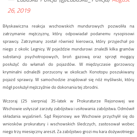
26, 2019
Błyskawiczna reakcja wschowskich mundurowych pozwoliła na
zatrzymanie mężczyzny, który odpowiadał podanemu rysopisowi
sprawcy. Zatrzymany został również kierowca, który przyjechał po
niego z okolic Legnicy. W pojeździe mundurowi znaleźli kilka gramów
substancji psychotropowych, broń gazową oraz sprzęt mogący
posłużyć do włamań do pojazdów. W międzyczasie gorzowscy
kryminalni odnaleźli porzucony w okolicach Konotopu poszukiwany
pojazd sprawcy. W samochodzie znajdował się nóż myśliwski, który
mógł posłużył mężczyźnie do dokonania tej zbrodni.
Wczoraj (25 sierpnia) 35-latek w Prokuraturze Rejonowej we
Wschowie usłyszał zarzuty zabójstwa i usiłowania zabójstwa. Odmówił
składania wyjaśnień. Sąd Rejonowy we Wschowie przychylił się do
wniosków prokuratury i wschowskich śledczych, zastosował wobec
niego trzy miesięczny areszt. Za zabójstwo grozi mu kara dożywotniego