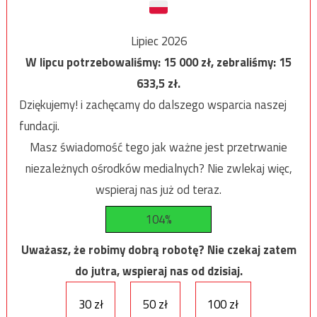
Lipiec 2026
W lipcu potrzebowaliśmy:
15 000
zł, zebraliśmy:
15
633,5
zł.
Dziękujemy! i zachęcamy do dalszego wsparcia naszej
fundacji.
Masz świadomość tego jak ważne jest przetrwanie
niezależnych ośrodków medialnych? Nie zwlekaj więc,
wspieraj nas już od teraz.
104%
Uważasz, że robimy dobrą robotę? Nie czekaj zatem
do jutra, wspieraj nas od dzisiaj.
30 zł
50 zł
100 zł