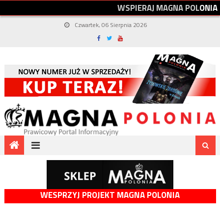
W
S
P
I
E
R
A
J
M
A
G
N
A
P
O
L
O
N
I
A
Czwartek, 06 Sierpnia 2026
WESPRZYJ PROJEKT MAGNA POLONIA