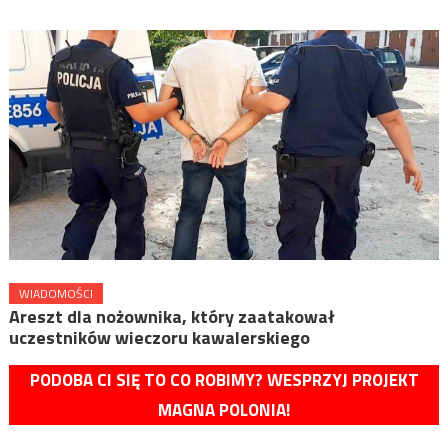
WIADOMOŚCI
Areszt dla nożownika, który zaatakował
uczestników wieczoru kawalerskiego
PODOBA CI SIĘ TO CO ROBIMY? WESPRZYJ PROJEKT
MAGNA POLONIA!