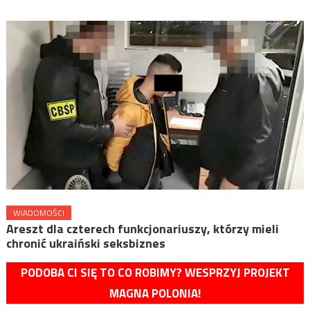
WIADOMOŚCI
Areszt dla czterech funkcjonariuszy, którzy mieli
chronić ukraiński seksbiznes
PODOBA CI SIĘ TO CO ROBIMY? WESPRZYJ PROJEKT
MAGNA POLONIA!