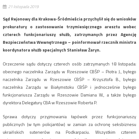
21 listopada 2019
Sąd Rejonowy dla Krakowa-Śródmieścia przychylił się do wniosków
prokuratury o zastosowanie trzymiesięcznego aresztu wobec
czterech funkcjonariuszy służb, zatrzymanych przez Agencję
Bezpieczeństwa Wewnętrznego – poinformował rzecznik ministra
koordynatora służb specjalnych Stanisław Żaryn.
Orzeczenie sądu dotyczy czterech osób zatrzymanych 18 listopada:
obecnego naczelnika Zarządu w Rzeszowie CBŚP – Piotra J., byłego
naczelnika Zarządu w Rzeszowie CBŚP – Krzysztofa B., byłego
naczelnika Zarządu w Białymstoku CBŚP i jednocześnie byłego
funkcjonariusza Zarządu w Rzeszowie Damiana W., a także byłego
dyrektora Delegatury CBA w Rzeszowie Roberta P.
Sprawa dotyczy przyjmowania łapówek przez funkcjonariuszy
publicznych (w tym policjantów) w zamian za ochronę seksbiznesu
ukraińskich sutenerów na Podkarpaciu. Wszystkim czterem