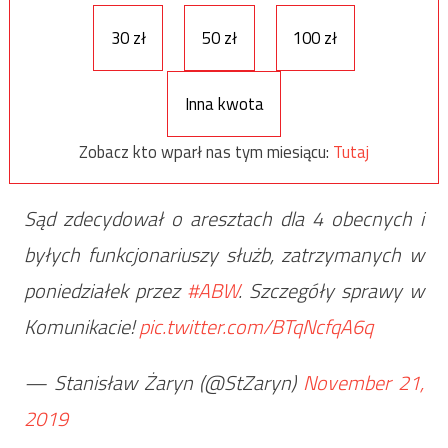
30 zł
50 zł
100 zł
Inna kwota
Zobacz kto wparł nas tym miesiącu:
Tutaj
Sąd zdecydował o aresztach dla 4 obecnych i
byłych funkcjonariuszy służb, zatrzymanych w
poniedziałek przez
#ABW
. Szczegóły sprawy w
Komunikacie!
pic.twitter.com/BTqNcfqA6q
— Stanisław Żaryn (@StZaryn)
November 21,
2019