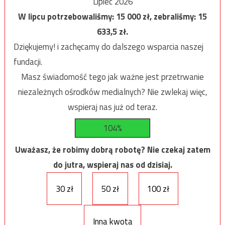
Lipiec 2026
W lipcu potrzebowaliśmy:
15 000
zł, zebraliśmy:
15
633,5
zł.
Dziękujemy! i zachęcamy do dalszego wsparcia naszej
fundacji.
Masz świadomość tego jak ważne jest przetrwanie
niezależnych ośrodków medialnych? Nie zwlekaj więc,
wspieraj nas już od teraz.
104%
Uważasz, że robimy dobrą robotę? Nie czekaj zatem
do jutra, wspieraj nas od dzisiaj.
30 zł
50 zł
100 zł
Inna kwota