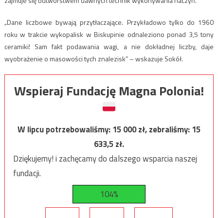
zajmuje się odtwórstwem dawnych technik wykonywania naczyń.
„Dane liczbowe bywają przytłaczające. Przykładowo tylko do 1960
roku w trakcie wykopalisk w Biskupinie odnaleziono ponad 3,5 tony
ceramiki! Sam fakt podawania wagi, a nie dokładnej liczby, daje
wyobrażenie o masowości tych znalezisk” – wskazuje Sokół.
Wspieraj Fundację Magna Polonia!
W lipcu potrzebowaliśmy:
15 000
zł, zebraliśmy:
15
633,5
zł.
Dziękujemy! i zachęcamy do dalszego wsparcia naszej
fundacji.
104%