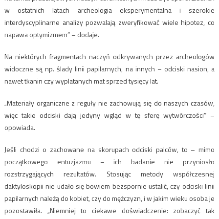
w ostatnich latach archeologia eksperymentalna i szerokie
interdyscyplinarne analizy pozwalają zweryfikować wiele hipotez, co
napawa optymizmem” – dodaje.
Na niektórych fragmentach naczyń odkrywanych przez archeologów
widoczne są np. ślady linii papilarnych, na innych – odciski nasion, a
nawet tkanin czy wyplatanych mat sprzed tysięcy lat.
„Materiały organiczne z reguły nie zachowują się do naszych czasów,
więc takie odciski dają jedyny wgląd w tę sferę wytwórczości” –
opowiada.
Jeśli chodzi o zachowane na skorupach odciski palców, to – mimo
początkowego entuzjazmu – ich badanie nie przyniosło
rozstrzygających rezultatów. Stosując metody współczesnej
daktyloskopii nie udało się bowiem bezspornie ustalić, czy odciski linii
papilarnych należą do kobiet, czy do mężczyzn, i w jakim wieku osoba je
pozostawiła. „Niemniej to ciekawe doświadczenie: zobaczyć tak