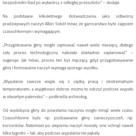
bezpośredni ślad po wytwórcy z odległej przeszłości” – dodaje.
Na podstawie kilkuletniego doświadczenia jako odtwórcy
pradziejowych naczyń Albin Sokół mówi, że garncarstwo było zajęciem
czasochłonnym i wymagającym.
„Przygotowanie gliny mogło zajmować nawet wiele miesięcy, dlatego
cały proces technologiczny należało dokładnie zaplanować” –
sugeruje. Jak mówi, proces ten był męczący, gdyż przygotowywanie
gliny i formowanie naczyń wymaga sporego wysiłku.
„Wypalanie zawsze wiąże się z ciężką pracą i ekstremalnymi
temperaturami, a wyjątkowo dobrze można to odczuć podczas wypału
w otwartym palenisku” – podkreśla archeolog.
Od wydobycia gliny do powstania naczynia mogło minąć wiele czasu.
Czasochłonne było np. pozbawianie gliny zanieczyszczeń, np.
korzonków. Natomiast po ulepieniu naczyń musiały one schnąć nawet
kilka tygodni – tak, aby podczas wypalania nie pękały.