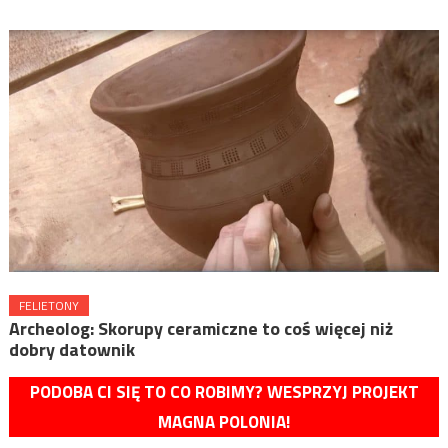
FELIETONY
Archeolog: Skorupy ceramiczne to coś więcej niż
dobry datownik
PODOBA CI SIĘ TO CO ROBIMY? WESPRZYJ PROJEKT
MAGNA POLONIA!