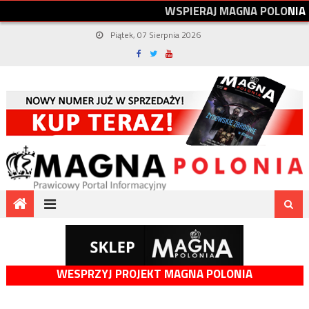
W
S
P
I
E
R
A
J
M
A
G
N
A
P
O
L
O
N
I
A
Piątek, 07 Sierpnia 2026
WESPRZYJ PROJEKT MAGNA POLONIA