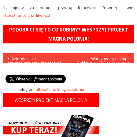
Dziękujemy za pomoc prawną Kancelarii Prawnej Litwin:
https://kancelaria-litwin.pl
PODOBA CI SIĘ TO CO ROBIMY? WESPRZYJ PROJEKT
MAGNA POLONIA!
Nawigacja
Kalinowski za
Warszawscy biskupi:
„Deklaracja LGBT sprzeczna z
przyjmowaniem uchodźców i
prawem rodziców do
wpisu
legalizacją związków
wychowania dzieci zgodnie z
homoseksualnych
własnymi przekonaniami”
Telegram
https://t.me/magnapolonia
WESPRZYJ PROJEKT MAGNA POLONIA