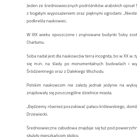
Jeden ze średniowiecznych podróżników arabskich opisał S
z bogatym wyposażeniem oraz pięknymi ogrodami. „Niestety 
podkreśla naukowiec.
W XIX wieku opuszczone i zrujnowane budynki Soby zost
Chartumu.
Soba nadal jest dla naukowców terra incognita, bo w XX w. t
się m.in. na ślady po monumentalnych budowlach i wy
Śródziemnego oraz z Dalekiego Wschodu.
Polskim naukowcom nie zależy jednak jedynie na wykop
znajdowały się poszczególne dzielnice miasta.
„Będziemy również poszukiwać pałacu królewskiego, domów
Drzewiecki.
Średniowieczna zabudowa znajduje się tuż pod powierzchni
służyły mieszkańcom stolicy.