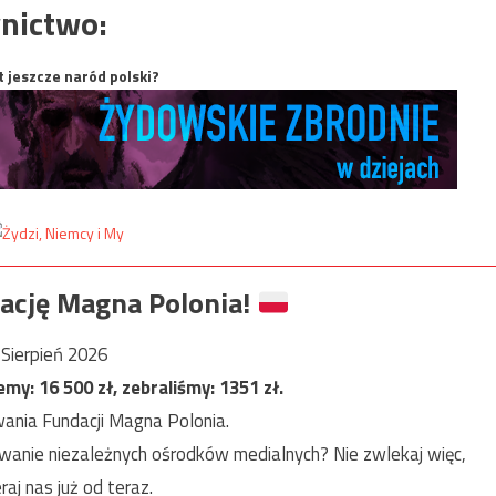
nictwo:
t jeszcze naród polski?
ację Magna Polonia!
Sierpień 2026
jemy:
16 500
zł, zebraliśmy:
1351
zł.
ania Fundacji Magna Polonia.
anie niezależnych ośrodków medialnych? Nie zwlekaj więc,
raj nas już od teraz.