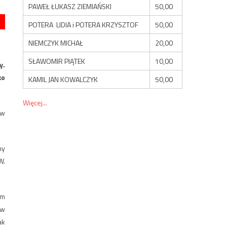
PAWEŁ ŁUKASZ ZIEMIAŃSKI
50,00
POTERA LIDIA i POTERA KRZYSZTOF
50,00
NIEMCZYK MICHAŁ
20,00
SŁAWOMIR PIĄTEK
10,00
y.
ko
KAMIL JAN KOWALCZYK
50,00
Więcej...
 w
my
W.
em
ów
ak