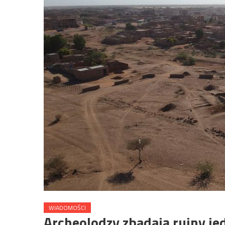
WIADOMOŚCI
Archeolodzy zbadają ruiny jed