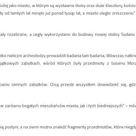
obę jako miasto, w którym są wystawne domy oraz duże klasztory, kościo
od tamtych lat minęło już ponad tysiąc lat, a miasto uległo zniszczeniu”
ały rozebrane, a cegły wykorzystano do budowy nowej stolicy Sudanu
ylko nieliczni archeolodzy prowadzili badania tam badania. Wówczas natknę
jątkowych zabytkach, wśród których były przedmioty z basenu Mor
aniu cennych zabytków. Chcą przede wszystkim dowiedzieć się, gdz
 zarówno bogatych mieszkańców miasta, jak i tych biedniejszych” – mó
ą pustyni, a na ziemi można znaleźć fragmenty przedmiotów, które niegd