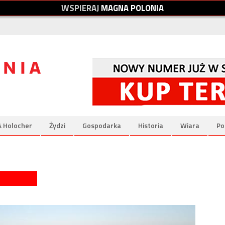
W
S
P
I
E
R
A
J
M
A
G
N
A
P
O
L
O
N
I
A
& Holocher
Żydzi
Gospodarka
Historia
Wiara
Po