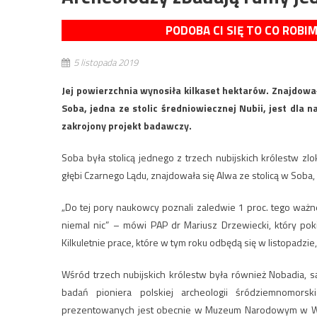
PODOBA CI SIĘ TO CO ROBI
5 listopada 2019
Jej powierzchnia wynosiła kilkaset hektarów. Znajdował
Soba, jedna ze stolic średniowiecznej Nubii, jest dl
zakrojony projekt badawczy.
Soba była stolicą jednego z trzech nubijskich królestw z
głębi Czarnego Lądu, znajdowała się Alwa ze stolicą w Soba, 
„Do tej pory naukowcy poznali zaledwie 1 proc. tego waż
niemal nic” – mówi PAP dr Mariusz Drzewiecki, który pok
Kilkuletnie prace, które w tym roku odbędą się w listopadz
Wśród trzech nubijskich królestw była również Nobadia, sąs
badań pioniera polskiej archeologii śródziemnomorsk
prezentowanych jest obecnie w Muzeum Narodowym w War