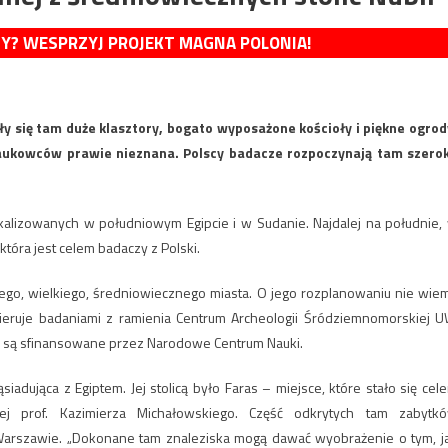
MY? WESPRZYJ PROJEKT MAGNA POLONIA!
y się tam duże klasztory, bogato wyposażone kościoły i piękne ogrod
a naukowców prawie nieznana. Polscy badacze rozpoczynają tam szero
lokalizowanych w południowym Egipcie i w Sudanie. Najdalej na południe,
która jest celem badaczy z Polski.
nego, wielkiego, średniowiecznego miasta. O jego rozplanowaniu nie wie
ieruje badaniami z ramienia Centrum Archeologii Śródziemnomorskiej U
ie, są sfinansowane przez Narodowe Centrum Nauki.
iadująca z Egiptem. Jej stolicą było Faras – miejsce, które stało się cel
iej prof. Kazimierza Michałowskiego. Część odkrytych tam zabytk
szawie. „Dokonane tam znaleziska mogą dawać wyobrażenie o tym, j