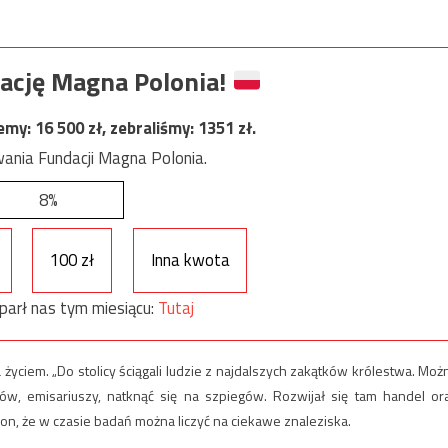
ację Magna Polonia!
jemy:
16 500
zł, zebraliśmy:
1351
zł.
ania Fundacji Magna Polonia.
8%
100 zł
Inna kwota
parł nas tym miesiącu:
Tutaj
a życiem. „Do stolicy ściągali ludzie z najdalszych zakątków królestwa. Moż
w, emisariuszy, natknąć się na szpiegów. Rozwijał się tam handel or
n, że w czasie badań można liczyć na ciekawe znaleziska.