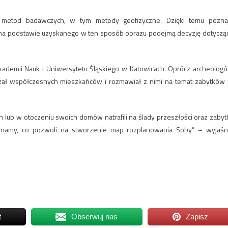
 metod badawczych, w tym metody geofizyczne. Dzięki temu pozna
o na podstawie uzyskanego w ten sposób obrazu podejmą decyzję dotyczą
 Akademii Nauk i Uniwersytetu Śląskiego w Katowicach. Oprócz archeolog
dzał współczesnych mieszkańców i rozmawiał z nimi na temat zabytków
lub w otoczeniu swoich domów natrafili na ślady przeszłości oraz zabytk
wnamy, co pozwoli na stworzenie map rozplanowania Soby” – wyjaśn
t
Obserwuj nas
Zapisz