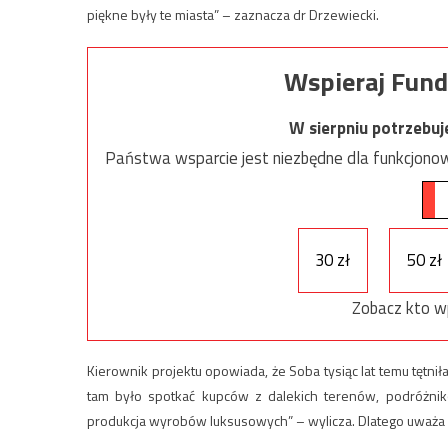
piękne były te miasta” – zaznacza dr Drzewiecki.
Wspieraj Fund
W sierpniu potrzebu
Państwa wsparcie jest niezbędne dla funkcjonow
30 zł
50 zł
Zobacz kto w
Kierownik projektu opowiada, że Soba tysiąc lat temu tętnił
tam było spotkać kupców z dalekich terenów, podróżnikó
produkcja wyrobów luksusowych” – wylicza. Dlatego uważa o