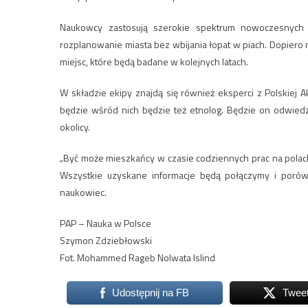
Naukowcy zastosują szerokie spektrum nowoczesnych
rozplanowanie miasta bez wbijania łopat w piach. Dopier
miejsc, które będą badane w kolejnych latach.
W składzie ekipy znajdą się również eksperci z Polskiej
będzie wśród nich będzie też etnolog. Będzie on odwie
okolicy.
„Być może mieszkańcy w czasie codziennych prac na polach 
Wszystkie uzyskane informacje będą połączymy i poró
naukowiec.
PAP – Nauka w Polsce
Szymon Zdziebłowski
Fot. Mohammed Rageb Nolwata Islind
Udostępnij na FB
Twee