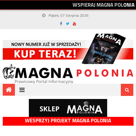
W
S
P
I
E
R
A
J
M
A
G
N
A
P
O
L
O
N
I
A
Piątek, 07 Sierpnia 2026
WESPRZYJ PROJEKT MAGNA POLONIA