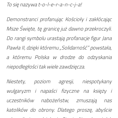
To się nazywa t-o-l-e-r-a-n-c-j-a!
Demonstranci profanując Kościoły i zakłócając
Msze Święte, tę granicę już dawno przekroczyli.
Do rangi symbolu urastają profanacje figur Jana
Pawła II, dzięki któremu „Solidarność” powstała,
a któremu Polska w drodze do odzyskania
niepodległości tak wiele zawdzięcza.
Niestety, poziom agresji, niespotykany
wulgaryzm i napaści fizyczne na księży i
uczestników nabożeństw, zmuszają nas
katolików do obrony. Dlatego proszę, abyście