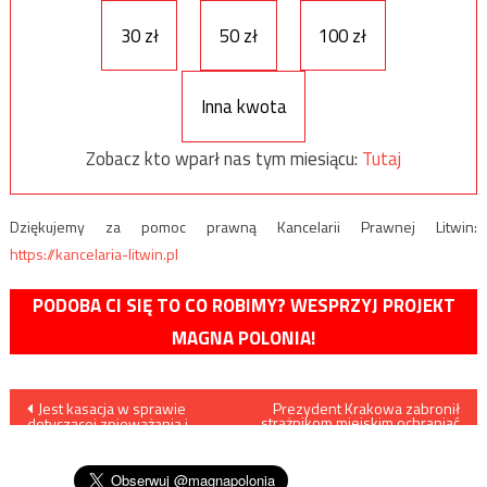
30 zł
50 zł
100 zł
Inna kwota
Zobacz kto wparł nas tym miesiącu:
Tutaj
Dziękujemy za pomoc prawną Kancelarii Prawnej Litwin:
https://kancelaria-litwin.pl
PODOBA CI SIĘ TO CO ROBIMY? WESPRZYJ PROJEKT
MAGNA POLONIA!
Nawigacja
Jest kasacja w sprawie
Prezydent Krakowa zabronił
strażnikom miejskim ochraniać
dotyczącej znieważania i
kościoły
wpisu
grożenia Natalii Nitek-
Płażyńskiej przez Hansa G.