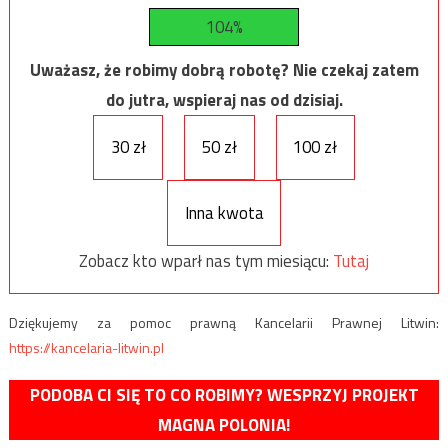
104%
Uważasz, że robimy dobrą robotę? Nie czekaj zatem
do jutra, wspieraj nas od dzisiaj.
30 zł
50 zł
100 zł
Inna kwota
Zobacz kto wparł nas tym miesiącu:
Tutaj
Dziękujemy za pomoc prawną Kancelarii Prawnej Litwin:
https://kancelaria-litwin.pl
PODOBA CI SIĘ TO CO ROBIMY? WESPRZYJ PROJEKT
MAGNA POLONIA!