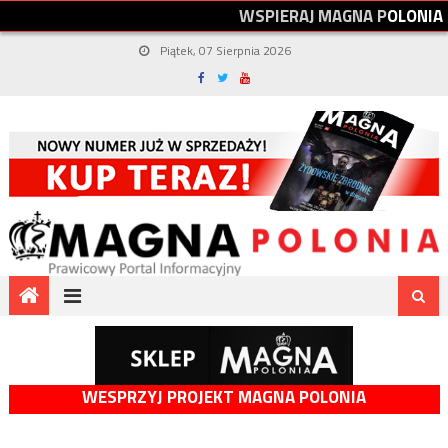
W
S
P
I
E
R
A
J
M
A
G
N
A
P
O
L
O
N
I
A
Piątek, 07 Sierpnia 2026
WESPRZYJ PROJEKT MAGNA POLONIA