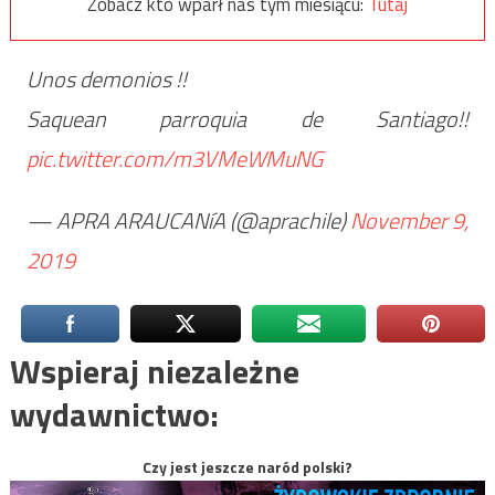
Zobacz kto wparł nas tym miesiącu:
Tutaj
Unos demonios !!
Saquean parroquia de Santiago!!
pic.twitter.com/m3VMeWMuNG
— APRA ARAUCANíA (@aprachile)
November 9,
2019
Wspieraj niezależne
wydawnictwo:
Czy jest jeszcze naród polski?