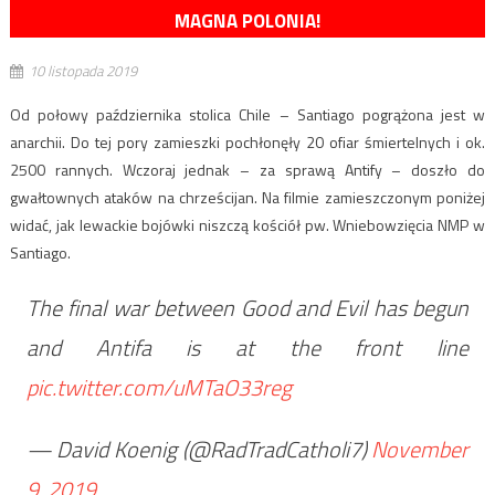
MAGNA POLONIA!
10 listopada 2019
Od połowy października stolica Chile – Santiago pogrążona jest w
anarchii. Do tej pory zamieszki pochłonęły 20 ofiar śmiertelnych i ok.
2500 rannych. Wczoraj jednak – za sprawą Antify – doszło do
gwałtownych ataków na chrześcijan. Na filmie zamieszczonym poniżej
widać, jak lewackie bojówki niszczą kościół pw. Wniebowzięcia NMP w
Santiago.
The final war between Good and Evil has begun
and Antifa is at the front line
pic.twitter.com/uMTaO33reg
— David Koenig (@RadTradCatholi7)
November
9, 2019