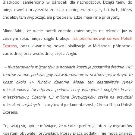
Blackpool zamieniono w ośrodek dla nachodźców. Dzięki temu do
miejscowości przyjeżdża znacząco mniej zwiedzających i tych, którzy
chcieliby tam wypocząć, ale przecież wladze maja inne priorytety.
Mimo faktu, że wiele hoteli zostało zmienionych na ośrodki już w
zeszłym roku, miejsc ciągle brakuje.
Jak poinformował serwis Polish
Express
, poszukiwane są nowe lokalizacje w Midlands, północno-
zachodniej oraz wschodniej części Anglii.
– Kwaterowanie migrantów w hotelach kosztuje podatnika średnio 145
funtów za noc, podczas gdy zakwaterowanie w sektorze prywatnym to
koszt około 14 funtów dziennie. Model ten destabilizuje rynek
mieszkaniowy, turystyczny, podnosi ceny wynajmu i pogłębia kryzys
mieszkaniowy. Obecnie 1,3 miliona Brytyjczyków czeka na przydział
mieszkań socjalnych
– zacytował parlamentarzystę Chrisa Philpa Polish
Express.
Pojawiają się opinie mówiące, że władze preferują interesy migrantów
kosztem obywateli brytyjskich, którzy płacą podatki i nie mogą znaleźć