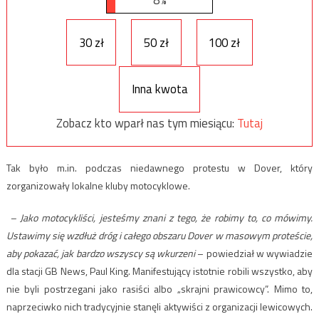
30 zł
50 zł
100 zł
Inna kwota
Zobacz kto wparł nas tym miesiącu:
Tutaj
Tak było m.in. podczas niedawnego protestu w Dover, który
zorganizowały lokalne kluby motocyklowe.
– Jako motocykliści, jesteśmy znani z tego, że robimy to, co mówimy.
Ustawimy się wzdłuż dróg i całego obszaru Dover w masowym proteście,
aby pokazać, jak bardzo wszyscy są wkurzeni
– powiedział w wywiadzie
dla stacji GB News, Paul King. Manifestujący istotnie robili wszystko, aby
nie byli postrzegani jako rasiści albo „skrajni prawicowcy”. Mimo to,
naprzeciwko nich tradycyjnie stanęli aktywiści z organizacji lewicowych.