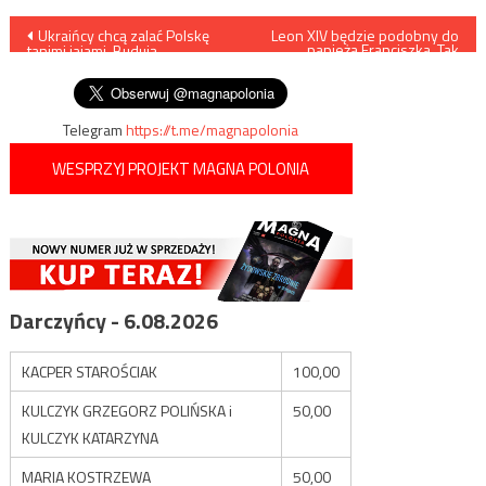
Nawigacja
Ukraińcy chcą zalać Polskę
Leon XIV będzie podobny do
papieża Franciszka. Tak
tanimi jajami. Budują
twierdzi jego brat
wpisu
gigantyczną fermę
Telegram
https://t.me/magnapolonia
WESPRZYJ PROJEKT MAGNA POLONIA
Darczyńcy - 6.08.2026
KACPER STAROŚCIAK
100,00
KULCZYK GRZEGORZ POLIŃSKA i
50,00
KULCZYK KATARZYNA
MARIA KOSTRZEWA
50,00