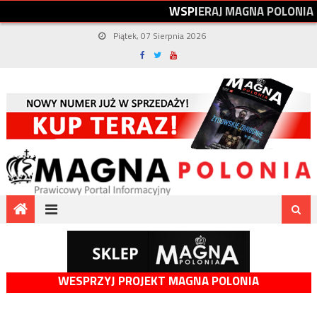
W
S
P
I
E
R
A
J
M
A
G
N
A
P
O
L
O
N
I
A
Piątek, 07 Sierpnia 2026
WESPRZYJ PROJEKT MAGNA POLONIA