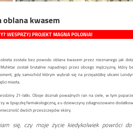
ła oblana kwasem
MY? WESPRZYJ PROJEKT MAGNA POLONIA!
a kobieta została bez powodu oblana kwasem przez nieznanego jak dot
Muhktar zostali brutalnie napadnięci przez obcego mężczyznę, który b
moment, gdy samochód którym wybrali się na przejażdżkę ulicami Londy
ści miasta.
rodziny 21-latki. Oboje doznali poważnych ran na ciele, w tym poparz
rzy w śpiączkę farmakologiczną, a u dziewczyny zdiagnozowano dodatko
onieczność dwóch przeszczepów skóry.
iam się, czy moje życie kiedykolwiek powróci do