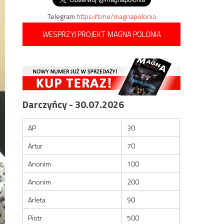
Telegram
https://t.me/magnapolonia
WESPRZYJ PROJEKT MAGNA POLONIA
Darczyńcy - 30.07.2026
AP
30
Artur
70
Anonim
100
Anonim
200
Arleta
90
Piotr
500