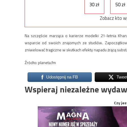
30 zł
50 zł
Zobacz kto w
Na szczęście marząca o karierze modelki 21-letnia Khan
wsparcie od swoich znajomych ze studiów. Zapoczątkowal
zniwelować tragiczne w skutkach efekty napadu żrącą subst
Źródło: planeta.fm
Udostępnij na FB
Twee
Wspieraj niezależne wydaw
Czy jes