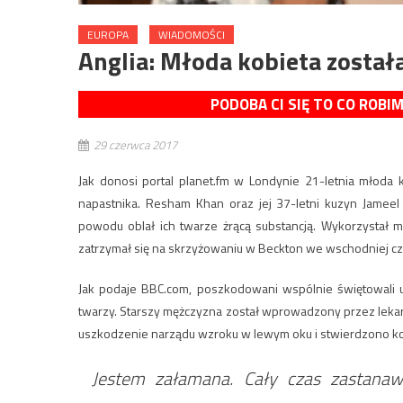
EUROPA
WIADOMOŚCI
Anglia: Młoda kobieta zosta
PODOBA CI SIĘ TO CO ROBI
29 czerwca 2017
Jak donosi portal planet.fm w Londynie 21-letnia młod
napastnika. Resham Khan oraz jej 37-letni kuzyn Jameel 
powodu oblał ich twarze żrącą substancją. Wykorzystał 
zatrzymał się na skrzyżowaniu w Beckton we wschodniej czę
Jak podaje BBC.com, poszkodowani wspólnie świętowali u
twarzy. Starszy mężczyzna został wprowadzony przez leka
uszkodzenie narządu wzroku w lewym oku i stwierdzono k
Jestem załamana. Cały czas zastanaw