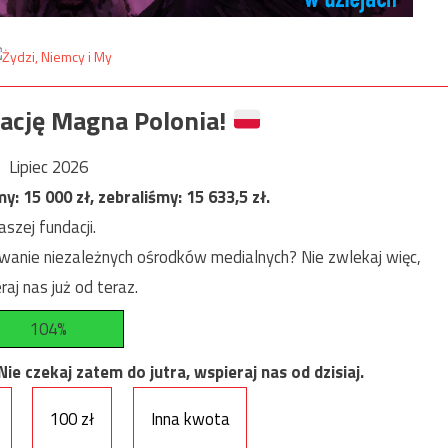
ację Magna Polonia!
Lipiec 2026
my:
15 000
zł, zebraliśmy:
15 633,5
zł.
szej fundacji.
anie niezależnych ośrodków medialnych? Nie zwlekaj więc,
raj nas już od teraz.
104%
e czekaj zatem do jutra, wspieraj nas od dzisiaj.
100 zł
Inna kwota