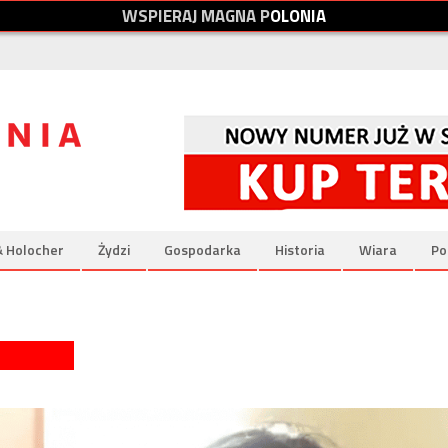
W
S
P
I
E
R
A
J
M
A
G
N
A
P
O
L
O
N
I
A
& Holocher
Żydzi
Gospodarka
Historia
Wiara
Po