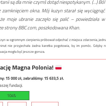
tanii są dla mnie czymś dotąd niespotykanym. (…) Ból
z zamknięciem okna. Mój kuzyn starał się wyciągnąć
że moje ubranie zaczęło się palić – powiedziała w
ze strony BBC.com, poszkodowana Khan.
zyn w ogromnym cierpieniu próbował odjechać z miejsca zdarzenia, jedn
 minut nie przyjechała żadna karetka pogotowia, by im pomóc. Gdyby n
tuacja mogła być jeszcze gorsza.
ację Magna Polonia!
my:
15 000
zł, zebraliśmy:
15 633,5
zł.
szej fundacji.
104%