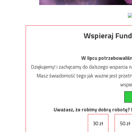
Wspieraj Fund
W lipcu potrzebowaliś
Dziękujemy! i zachęcamy do dalszego wsparcia na
Masz świadomość tego jak ważne jest przetrw
wspie
Uważasz, że robimy dobrą robotę? Ni
30 zł
50 zł