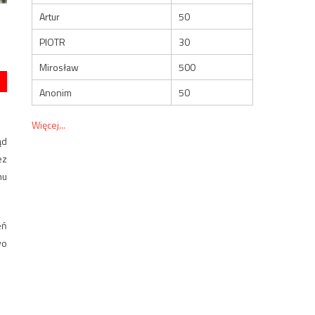
Artur
50
PIOTR
30
Mirosław
500
Anonim
50
Więcej...
ąd
ez
nu
eń
wo