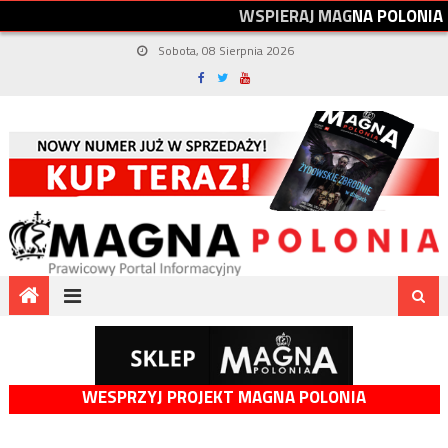
W
S
P
I
E
R
A
J
M
A
G
N
A
P
O
L
O
N
I
A
Sobota, 08 Sierpnia 2026
WESPRZYJ PROJEKT MAGNA POLONIA