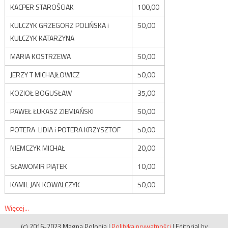
KACPER STAROŚCIAK
100,00
KULCZYK GRZEGORZ POLIŃSKA i
50,00
KULCZYK KATARZYNA
MARIA KOSTRZEWA
50,00
JERZY T MICHAJŁOWICZ
50,00
KOZIOŁ BOGUSŁAW
35,00
PAWEŁ ŁUKASZ ZIEMIAŃSKI
50,00
POTERA LIDIA i POTERA KRZYSZTOF
50,00
NIEMCZYK MICHAŁ
20,00
SŁAWOMIR PIĄTEK
10,00
KAMIL JAN KOWALCZYK
50,00
Więcej...
(c) 2016-2023 Magna Polonia
|
Polityka prywatności
|
Editorial by