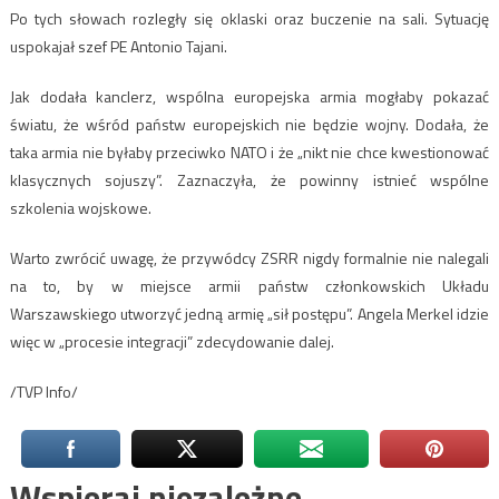
Po tych słowach rozległy się oklaski oraz buczenie na sali. Sytuację
uspokajał szef PE Antonio Tajani.
Jak dodała kanclerz, wspólna europejska armia mogłaby pokazać
światu, że wśród państw europejskich nie będzie wojny. Dodała, że
taka armia nie byłaby przeciwko NATO i że „nikt nie chce kwestionować
klasycznych sojuszy”. Zaznaczyła, że powinny istnieć wspólne
szkolenia wojskowe.
Warto zwrócić uwagę, że przywódcy ZSRR nigdy formalnie nie nalegali
na to, by w miejsce armii państw członkowskich Układu
Warszawskiego utworzyć jedną armię „sił postępu”. Angela Merkel idzie
więc w „procesie integracji” zdecydowanie dalej.
/TVP Info/
Wspieraj niezależne