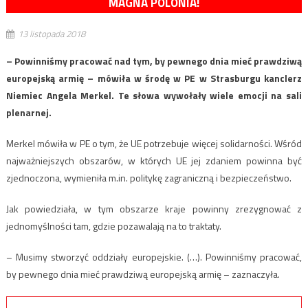
MAGNA POLONIA!
13 listopada 2018
– Powinniśmy pracować nad tym, by pewnego dnia mieć prawdziwą
europejską armię – mówiła w środę w PE w Strasburgu kanclerz
Niemiec Angela Merkel. Te słowa wywołały wiele emocji na sali
plenarnej.
Merkel mówiła w PE o tym, że UE potrzebuje więcej solidarności. Wśród
najważniejszych obszarów, w których UE jej zdaniem powinna być
zjednoczona, wymieniła m.in. politykę zagraniczną i bezpieczeństwo.
Jak powiedziała, w tym obszarze kraje powinny zrezygnować z
jednomyślności tam, gdzie pozawalają na to traktaty.
– Musimy stworzyć oddziały europejskie. (…). Powinniśmy pracować,
by pewnego dnia mieć prawdziwą europejską armię – zaznaczyła.