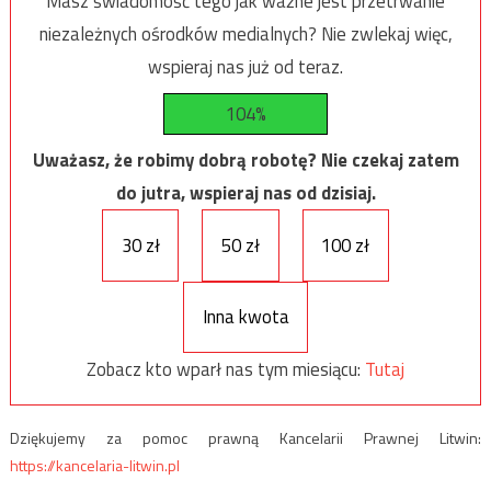
Masz świadomość tego jak ważne jest przetrwanie
niezależnych ośrodków medialnych? Nie zwlekaj więc,
wspieraj nas już od teraz.
104%
Uważasz, że robimy dobrą robotę? Nie czekaj zatem
do jutra, wspieraj nas od dzisiaj.
30 zł
50 zł
100 zł
Inna kwota
Zobacz kto wparł nas tym miesiącu:
Tutaj
Dziękujemy za pomoc prawną Kancelarii Prawnej Litwin:
https://kancelaria-litwin.pl