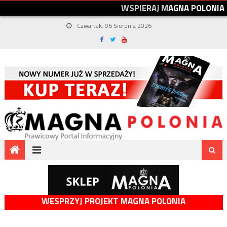
W
S
P
I
E
R
A
J
M
A
G
N
A
P
O
L
O
N
I
A
Czwartek, 06 Sierpnia 2026
WESPRZYJ PROJEKT MAGNA POLONIA