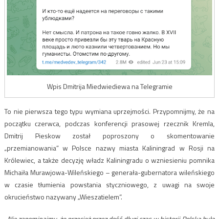
Wpis Dmitrija Miedwiediewa na Telegramie
To nie pierwsza tego typu wymiana uprzejmości. Przypomnijmy, że na
początku czerwca, podczas konferencji prasowej rzecznik Kremla,
Dmitrij Pieskow został poproszony o skomentowanie
„przemianowania” w Polsce nazwy miasta Kaliningrad w Rosji na
Królewiec, a także decyzję władz Kaliningradu o wzniesieniu pomnika
Michaiła Murawjowa-Wileńskiego – generała-gubernatora wileńskiego
w czasie tłumienia powstania styczniowego, z uwagi na swoje
okrucieństwo nazywany „Wieszatielem”.
-Nie zapominajmy, że przecież przez dość długi czas w historii Polska była