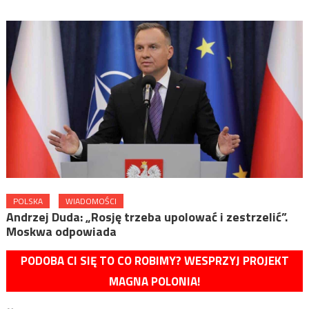
POLSKA
WIADOMOŚCI
Andrzej Duda: „Rosję trzeba upolować i zestrzelić”.
Moskwa odpowiada
PODOBA CI SIĘ TO CO ROBIMY? WESPRZYJ PROJEKT
MAGNA POLONIA!