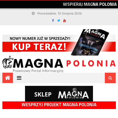
W
S
P
I
E
R
A
J
M
A
G
N
A
P
O
L
O
N
I
A
Poniedziałek, 10 Sierpnia 2026
WESPRZYJ PROJEKT MAGNA POLONIA