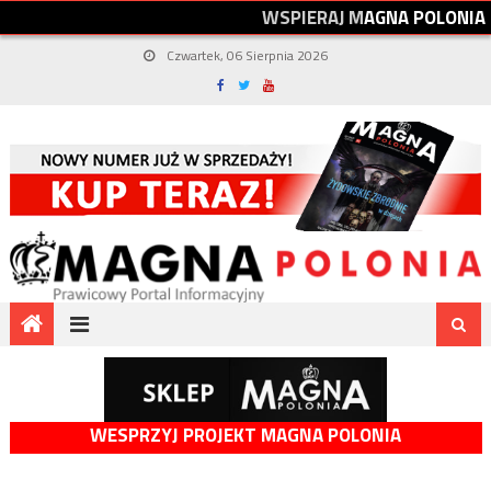
W
S
P
I
E
R
A
J
M
A
G
N
A
P
O
L
O
N
I
A
Czwartek, 06 Sierpnia 2026
WESPRZYJ PROJEKT MAGNA POLONIA