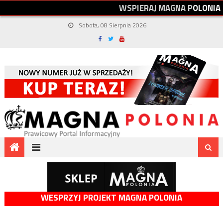
W
S
P
I
E
R
A
J
M
A
G
N
A
P
O
L
O
N
I
A
Sobota, 08 Sierpnia 2026
WESPRZYJ PROJEKT MAGNA POLONIA