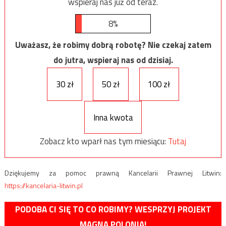
wspieraj nas już od teraz.
8%
Uważasz, że robimy dobrą robotę? Nie czekaj zatem
do jutra, wspieraj nas od dzisiaj.
30 zł
50 zł
100 zł
Inna kwota
Zobacz kto wparł nas tym miesiącu:
Tutaj
Dziękujemy za pomoc prawną Kancelarii Prawnej Litwin:
https://kancelaria-litwin.pl
PODOBA CI SIĘ TO CO ROBIMY? WESPRZYJ PROJEKT
MAGNA POLONIA!