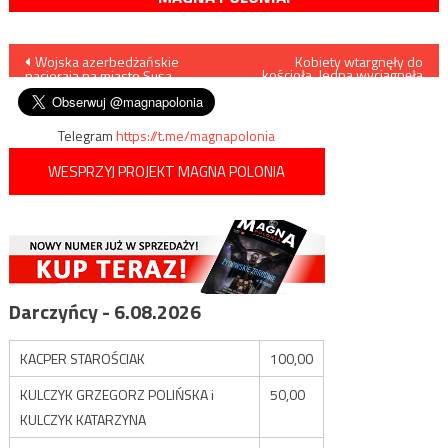
Nawigacja
Wojska azerbedżańskie
Kobiety wtargnęły do
kościoła. Jedna wyciągnęła
nacierają na miasto Şuşa
nóż
wpisu
Telegram
https://t.me/magnapolonia
WESPRZYJ PROJEKT MAGNA POLONIA
Darczyńcy - 6.08.2026
KACPER STAROŚCIAK
100,00
KULCZYK GRZEGORZ POLIŃSKA i
50,00
KULCZYK KATARZYNA