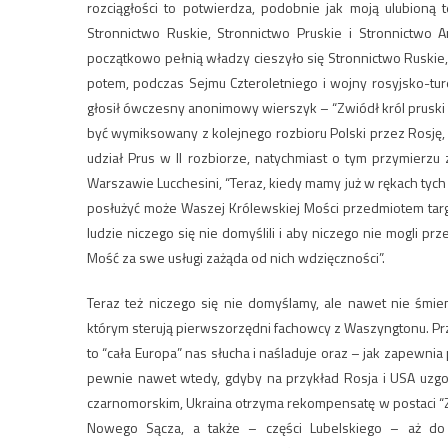
rozciągłości to potwierdza, podobnie jak moją ulubioną t
Stronnictwo Ruskie, Stronnictwo Pruskie i Stronnictwo
początkowo pełnią władzy cieszyło się Stronnictwo Ruskie,
potem, podczas Sejmu Czteroletniego i wojny rosyjsko-turec
głosił ówczesny anonimowy wierszyk – “Zwiódł król pruski m
być wymiksowany z kolejnego rozbioru Polski przez Rosję, t
udział Prus w II rozbiorze, natychmiast o tym przymierzu
Warszawie Lucchesini, “Teraz, kiedy mamy już w rękach tych l
posłużyć może Waszej Królewskiej Mości przedmiotem targu
ludzie niczego się nie domyślili i aby niczego nie mogli p
Mość za swe usługi zażąda od nich wdzięczności”.
Teraz też niczego się nie domyślamy, ale nawet nie śmie
którym sterują pierwszorzędni fachowcy z Waszyngtonu. Pr
to “cała Europa” nas słucha i naśladuje oraz – jak zapewni
pewnie nawet wtedy, gdyby na przykład Rosja i USA uzgo
czarnomorskim, Ukraina otrzyma rekompensatę w postaci “
Nowego Sącza, a także – części Lubelskiego – aż do P