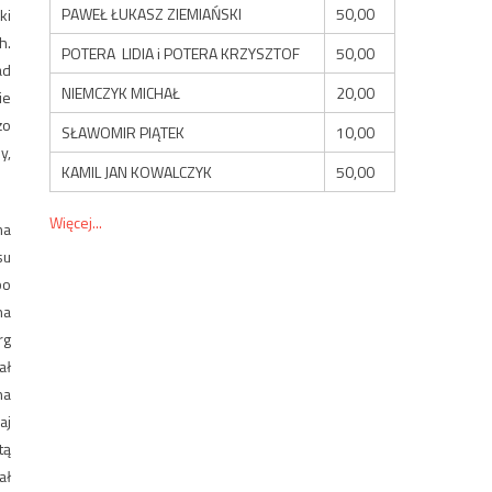
PAWEŁ ŁUKASZ ZIEMIAŃSKI
50,00
ki
h.
POTERA LIDIA i POTERA KRZYSZTOF
50,00
ad
NIEMCZYK MICHAŁ
20,00
ie
żo
SŁAWOMIR PIĄTEK
10,00
y,
KAMIL JAN KOWALCZYK
50,00
Więcej...
ma
su
bo
na
rg
ał
na
aj
tą
ał