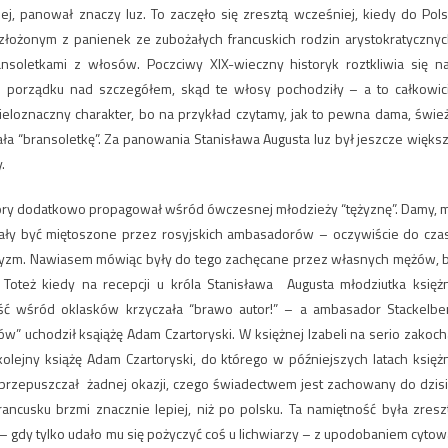
iej, panował znaczy luz. To zaczęło się zresztą wcześniej, kiedy do Pols
łożonym z panienek ze zubożałych francuskich rodzin arystokratycznyc
letkami z włosów. Poczciwy XIX-wieczny historyk roztkliwia się n
 porządku nad szczegółem, skąd te włosy pochodziły – a to całkowic
wieloznaczny charakter, bo na przykład czytamy, jak to pewna dama, świe
 “bransoletkę”. Za panowania Stanisława Augusta luz był jeszcze większ
.
który dodatkowo propagował wśród ówczesnej młodzieży “tężyznę”. Damy, 
lały być miętoszone przez rosyjskich ambasadorów – oczywiście do cza
otyzm. Nawiasem mówiąc były do tego zachęcane przez własnych mężów, 
oteż kiedy na recepcji u króla Stanisława Augusta młodziutka księż
ść wśród oklasków krzyczała “brawo autor!” – a ambasador Stackelbe
ów” uchodził ksąiążę Adam Czartoryski. W księżnej Izabeli na serio zakoch
jny książę Adam Czartoryski, do którego w późniejszych latach księż
e przepuszczał żadnej okazji, czego świadectwem jest zachowany do dzisi
ncusku brzmi znacznie lepiej, niż po polsku. Ta namiętność była zresz
– gdy tylko udało mu się pożyczyć coś u lichwiarzy – z upodobaniem cytow