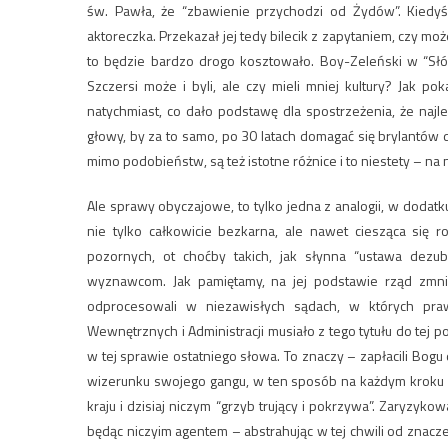
św. Pawła, że “zbawienie przychodzi od Żydów”. Kiedyś
aktoreczka. Przekazał jej tedy bilecik z zapytaniem, czy mo
to będzie bardzo drogo kosztowało. Boy-Zeleński w “Słówka
Szczersi może i byli, ale czy mieli mniej kultury? Jak p
natychmiast, co dało podstawę dla spostrzeżenia, że najl
głowy, by za to samo, po 30 latach domagać się brylantów dr
mimo podobieństw, są też istotne różnice i to niestety – n
Ale sprawy obyczajowe, to tylko jedna z analogii, w dodat
nie tylko całkowicie bezkarna, ale nawet ciesząca się 
pozornych, ot choćby takich, jak słynna “ustawa dezu
wyznawcom. Jak pamiętamy, na jej podstawie rząd zmniej
odprocesowali w niezawisłych sądach, w których pra
Wewnętrznych i Administracji musiało z tego tytułu do tej p
w tej sprawie ostatniego słowa. To znaczy – zapłacili Bogu
wizerunku swojego gangu, w ten sposób na każdym kroku d
kraju i dzisiaj niczym “grzyb trujący i pokrzywa”. Zaryzyk
będąc niczyim agentem – abstrahując w tej chwili od znaczen