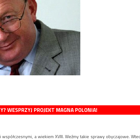
MY? WESPRZYJ PROJEKT MAGNA POLONIA!
i współczesnymi, a wiekiem XVIII. Weźmy takie sprawy obyczajowe. Wte