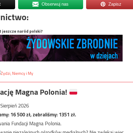
t
Obserwuj nas
Zapisz
nictwo:
t jeszcze naród polski?
ację Magna Polonia!
Sierpień 2026
jemy:
16 500
zł, zebraliśmy:
1351
zł.
ania Fundacji Magna Polonia.
anie niezależnych ośrodków medialnych? Nie zwlekaj więc,