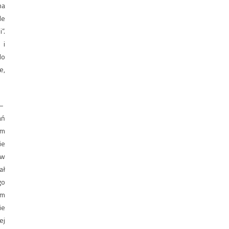
na
le
”.
 i
do
e,
 –
ań
im
ie
aw
ał
go
ym
ie
ej