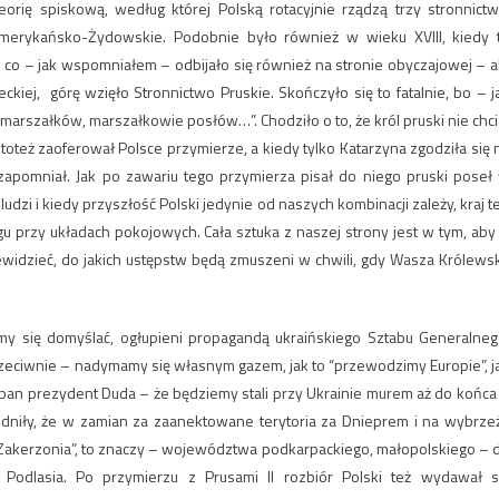
eorię spiskową, według której Polską rotacyjnie rządzą trzy stronnictw
 Amerykańsko-Żydowskie. Podobnie było również w wieku XVIII, kiedy 
 co – jak wspomniałem – odbijało się również na stronie obyczajowej – a
kiej, górę wzięło Stronnictwo Pruskie. Skończyło się to fatalnie, bo – j
arszałków, marszałkowie posłów…”. Chodziło o to, że król pruski nie chci
oteż zaoferował Polsce przymierze, a kiedy tylko Katarzyna zgodziła się 
 zapomniał. Jak po zawariu tego przymierza pisał do niego pruski poseł
udzi i kiedy przyszłość Polski jedynie od naszych kombinacji zależy, kraj t
 przy układach pokojowych. Cała sztuka z naszej strony jest w tym, aby 
rzewidzieć, do jakich ustępstw będą zmuszeni w chwili, gdy Wasza Królews
my się domyślać, ogłupieni propagandą ukraińskiego Sztabu Generalneg
zeciwnie – nadymamy się własnym gazem, jak to “przewodzimy Europie”, j
a pan prezydent Duda – że będziemy stali przy Ukrainie murem aż do końca
dniły, że w zamian za zaanektowane terytoria za Dnieprem i na wybrze
Zakerzonia”, to znaczy – województwa podkarpackiego, małopolskiego – 
odlasia. Po przymierzu z Prusami II rozbiór Polski też wydawał s