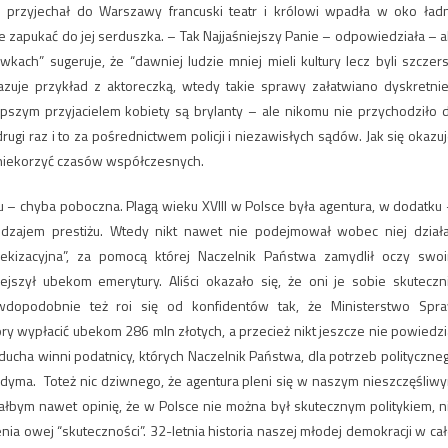
 przyjechał do Warszawy francuski teatr i królowi wpadła w oko ład
że zapukać do jej serduszka. – Tak Najjaśniejszy Panie – odpowiedziała – a
ch” sugeruje, że “dawniej ludzie mniej mieli kultury lecz byli szczersi
okazuje przykład z aktoreczką, wtedy takie sprawy załatwiano dyskretnie
epszym przyjacielem kobiety są brylanty – ale nikomu nie przychodziło 
ugi raz i to za pośrednictwem policji i niezawisłych sądów. Jak się okazuj
a niekorzyć czasów współczesnych.
ku – chyba poboczna. Plagą wieku XVIII w Polsce była agentura, w dodatku
rodzajem prestiżu. Wtedy nikt nawet nie podejmował wobec niej dział
bekizacyjna”, za pomocą której Naczelnik Państwa zamydlił oczy swo
szył ubekom emerytury. Aliści okazało się, że oni je sobie skuteczn
wdopodobnie też roi się od konfidentów tak, że Ministerstwo Spr
ory wypłacić ubekom 286 mln złotych, a przecież nikt jeszcze nie powiedzi
 ducha winni podatnicy, których Naczelnik Państwa, dla potrzeb polityczne
yma. Toteż nic dziwnego, że agentura pleni się w naszym nieszczęśliw
owałbym nawet opinię, że w Polsce nie można był skutecznym politykiem, n
ia owej “skuteczności”. 32-letnia historia naszej młodej demokracji w cał