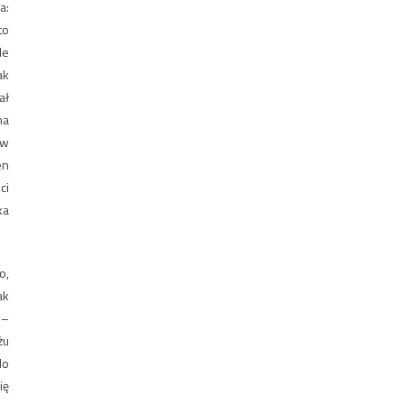
a:
to
le
ak
ał
na
 w
en
ci
ka
o,
ak
 –
żu
do
ię