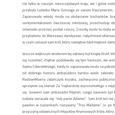
nie tylko w naszym nieszczęsliwym kraju, ale i gdzie indz
przybyła Ludwika Maria Gonzaga ze swoim fraucymerem, z
Zapanowała wtedy moda na obdarzanie kochanków branso
sentymentalizmem ówczesnej młodzieży, przechodząc do
zmieniało przecież postać rzeczy. Zresztą moda ta miała 
przybyłemu do Warszawy dandysowi, natychmiast ofiarowała
w czym celował sam król, który namiętnie lubił miętosić damy
Jeszcze większym amatorem tej zabawy był książę Józef, 
się rozumieć, chętnie poddawały się tym karesom, ale wo
Sejmu Czteroletniego, kiedy to zapanowała moda na patri
od dobrego humoru ambasadora bardzo wiele zależało. T
Radziwiłłówna zatańczyła kozaka, zachwycona publiczno
uprzejmie się kłaniał. Za “najbardziej wyrozumiałego z męż
się bowiem sam ambasador Repnin, czego owocem był kole
Izabela zwracała się: “mój panie Adamie”. Sam król też ni
pawilon w Łazienkach, nazywany “Trou Madame”, co po fra
przyczyną ustawicznych kłopotów finansowych króla, który 