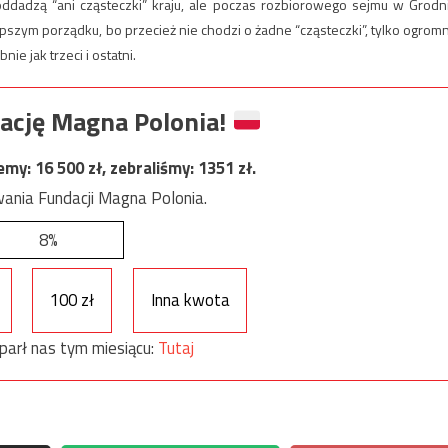
ddadzą “ani cząsteczki” kraju, ale poczas rozbiorowego sejmu w Grodn
pszym porządku, bo przecież nie chodzi o żadne “cząsteczki”, tylko ogrom
ie jak trzeci i ostatni.
ację Magna Polonia!
jemy:
16 500
zł, zebraliśmy:
1351
zł.
ania Fundacji Magna Polonia.
8%
100 zł
Inna kwota
parł nas tym miesiącu:
Tutaj