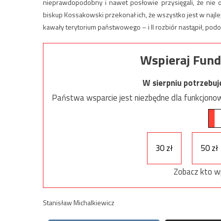
nieprawdopodobny i nawet posłowie przysięgali, że nie o
biskup Kossakowski przekonał ich, że wszystko jest w najle
kawały terytorium państwowego – i II rozbiór nastąpił, podobn
Wspieraj Fund
W sierpniu potrzebu
Państwa wsparcie jest niezbędne dla funkcjonow
30 zł
50 zł
Zobacz kto w
Stanisław Michalkiewicz