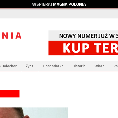
W
S
P
I
E
R
A
J
M
A
G
N
A
P
O
L
O
N
I
A
& Holocher
Żydzi
Gospodarka
Historia
Wiara
Po