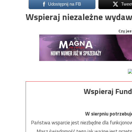
Udostępnij na FB
Twee
Wspieraj niezależne wydaw
Czy jes
Wspieraj Fund
W sierpniu potrzebu
Państwa wsparcie jest niezbędne dla funkcjonow
Masz świadomość tego jak ważne jest przetrw