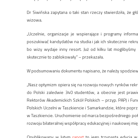
Dr Siwińska zapytana o taki stan rzeczy stwierdziła, że g
wizowa.
„Uczelnie, organizacje je wspierające i programy inform
poszukiwać kandydatów na studia i jak ich skutecznie rekrut
bo wizy wydaje inny resort. Już od kilku lat moglibyśmy
skutecznie to zablokowały” – przekazała.
W podsumowaniu dokumentu napisano, że należy spodziewać
„Nasz optymizm opiera się na rozwoju nowych rynków rekruta
do Polski zaledwie 340 studentów, a obecnie jest prawi
Rektorów Akademickich Szkół Polskich – przyp. PAP) i Fun
Polskich Uczelni w Taszkiencie i Samarkandzie, które pop
w Taszkiencie. Uruchomienie od marca bezpośredniego poł
rozwoju bilateralnej współpracy edukacyjnej i naukowej mię
Opublikowany w lutym
raport
to jego trzynasta edycja w 