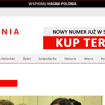
W
S
P
I
E
R
A
J
M
A
G
N
A
P
O
L
O
N
I
A
& Holocher
Żydzi
Gospodarka
Historia
Wiara
Po