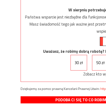
W sierpniu potrzebu
Państwa wsparcie jest niezbędne dla funkcjonow
Masz świadomość tego jak ważne jest przetrw
wspie
Uważasz, że robimy dobrą robotę? Ni
30 zł
50 zł
Zobacz kto w
Dziękujemy za pomoc prawną Kancelarii Prawnej Litwin:
http
PODOBA CI SIĘ TO CO ROBI