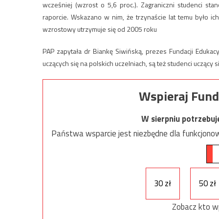
wcześniej (wzrost o 5,6 proc.). Zagraniczni studenci s
raporcie. Wskazano w nim, że trzynaście lat temu było ic
wzrostowy utrzymuje się od 2005 roku
PAP zapytała dr Biankę Siwińską, prezes Fundacji Edukac
uczących się na polskich uczelniach, są też studenci uczący s
Wspieraj Fund
W sierpniu potrzebu
Państwa wsparcie jest niezbędne dla funkcjonow
30 zł
50 zł
Zobacz kto w