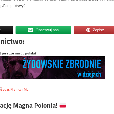
ą „Perspektywy”.
t
Obserwuj nas
Zapisz
nictwo:
t jeszcze naród polski?
ację Magna Polonia!