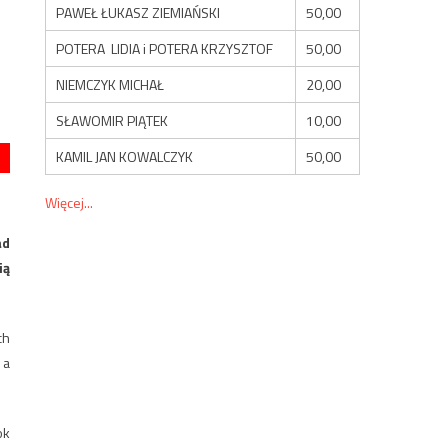
PAWEŁ ŁUKASZ ZIEMIAŃSKI
50,00
POTERA LIDIA i POTERA KRZYSZTOF
50,00
NIEMCZYK MICHAŁ
20,00
SŁAWOMIR PIĄTEK
10,00
KAMIL JAN KOWALCZYK
50,00
Więcej...
ad
ią
ch
 a
ok