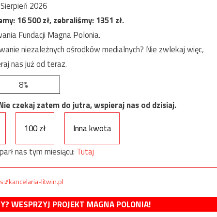
Sierpień 2026
jemy:
16 500
zł, zebraliśmy:
1351
zł.
ania Fundacji Magna Polonia.
anie niezależnych ośrodków medialnych? Nie zwlekaj więc,
raj nas już od teraz.
8%
e czekaj zatem do jutra, wspieraj nas od dzisiaj.
100 zł
Inna kwota
parł nas tym miesiącu:
Tutaj
s://kancelaria-litwin.pl
MY? WESPRZYJ PROJEKT MAGNA POLONIA!