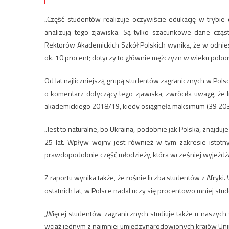
„Część studentów realizuje oczywiście edukację w trybie o
analizują tego zjawiska. Są tylko szacunkowe dane czą
Rektorów Akademickich Szkół Polskich wynika, że w odnies
ok. 10 procent; dotyczy to głównie mężczyzn w wieku pobor
Od lat najliczniejszą grupą studentów zagranicznych w Polsc
o komentarz dotyczący tego zjawiska, zwróciła uwagę, że l
akademickiego 2018/19, kiedy osiągnęła maksimum (39 203
„Jest to naturalne, bo Ukraina, podobnie jak Polska, znajd
25 lat. Wpływ wojny jest również w tym zakresie istotny
prawdopodobnie część młodzieży, która wcześniej wyjeżdżała 
Z raportu wynika także, że rośnie liczba studentów z Afryki
ostatnich lat, w Polsce nadal uczy się procentowo mniej stu
„Więcej studentów zagranicznych studiuje także u naszych 
wciąż jednym z najmniej umiędzynarodowionych krajów Unii 