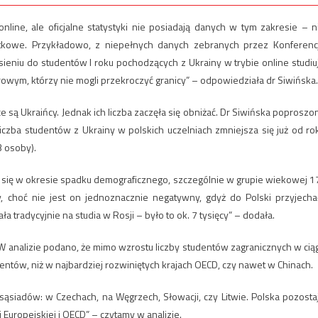
nline, ale oficjalne statystyki nie posiadają danych w tym zakresie – n
stkowe. Przykładowo, z niepełnych danych zebranych przez Konferenc
ieniu do studentów I roku pochodzących z Ukrainy w trybie online studiu
owym, którzy nie mogli przekroczyć granicy” – odpowiedziała dr Siwińska.
e są Ukraińcy. Jednak ich liczba zaczęła się obniżać. Dr Siwińska poproszo
iczba studentów z Ukrainy w polskich uczelniach zmniejsza się już od ro
 osoby).
uje się w okresie spadku demograficznego, szczególnie w grupie wiekowej 1
, choć nie jest on jednoznacznie negatywny, gdyż do Polski przyjecha
tradycyjnie na studia w Rosji – było to ok. 7 tysięcy” – dodała.
. W analizie podano, że mimo wzrostu liczby studentów zagranicznych w cią
dentów, niż w najbardziej rozwiniętych krajach OECD, czy nawet w Chinach.
sąsiadów: w Czechach, na Węgrzech, Słowacji, czy Litwie. Polska pozosta
Europejskiej i OECD” – czytamy w analizie.