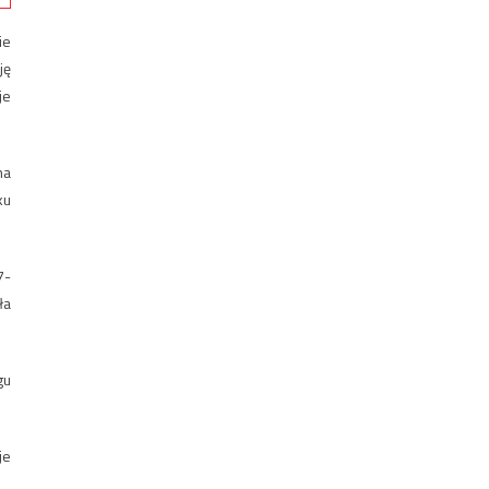
ie
ję
je
na
ku
7-
ła
gu
je