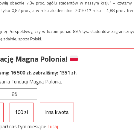
tanowią obecnie 7,34 proc. ogółu studentów w naszym kraju” – czytamy
h tylko 0,82 proc., a w roku akademickim 2016/17 roku – 4,88 proc. Tre
yjnej Perspektywy, czy w liczbie ponad 89,4 tys. studentów zagraniczny
ię zdalnie, spoza Polski.
ację Magna Polonia!
jemy:
16 500
zł, zebraliśmy:
1351
zł.
ania Fundacji Magna Polonia.
8%
100 zł
Inna kwota
parł nas tym miesiącu:
Tutaj