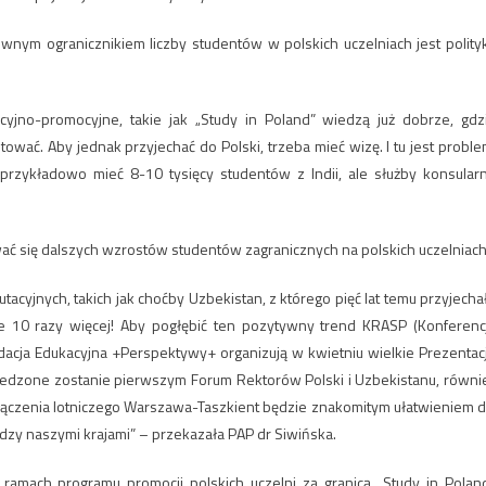
łównym ogranicznikiem liczby studentów w polskich uczelniach jest polity
acyjno-promocyjne, takie jak „Study in Poland” wiedzą już dobrze, gdz
ować. Aby jednak przyjechać do Polski, trzeba mieć wizę. I tu jest proble
 przykładowo mieć 8-10 tysięcy studentów z Indii, ale służby konsular
 się dalszych wzrostów studentów zagranicznych na polskich uczelniach
cyjnych, takich jak choćby Uzbekistan, z którego pięć lat temu przyjecha
e 10 razy więcej! Aby pogłębić ten pozytywny trend KRASP (Konferenc
dacja Edukacyjna +Perspektywy+ organizują w kwietniu wielkie Prezentac
rzedzone zostanie pierwszym Forum Rektorów Polski i Uzbekistanu, równi
ączenia lotniczego Warszawa-Taszkient będzie znakomitym ułatwieniem d
dzy naszymi krajami” – przekazała PAP dr Siwińska.
ramach programu promocji polskich uczelni za granicą „Study in Poland