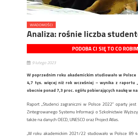
WIADOMOŚCI
Analiza: rośnie liczba stude
PODOBA CI SIĘ TO CO ROBI
9 lutego 2023
W poprzednim roku akademickim studiowało w Polsce bl
4,7 tys. więcej niż rok wcześniej – wynika z raportu
obecnie ponad 7,3 proc. ogółu pobierających naukę w na
Raport „Studenci zagraniczni w Polsce 2022” oparty je
Zintegrowanego Systemu Informacji o Szkolnictwie Wyższy
także na danych OECD, UNESCO oraz Project Atlas.
„W roku akademickim 2021/22 studiowało w Polsce 89 420