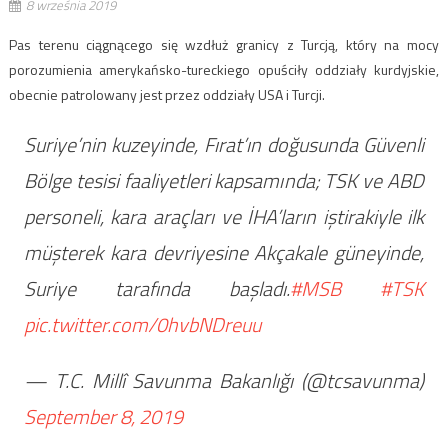
8 września 2019
Pas terenu ciągnącego się wzdłuż granicy z Turcją, który na mocy
porozumienia amerykańsko-tureckiego opuściły oddziały kurdyjskie,
obecnie patrolowany jest przez oddziały USA i Turcji.
Suriye’nin kuzeyinde, Fırat’ın doğusunda Güvenli
Bölge tesisi faaliyetleri kapsamında; ​TSK ve ABD
personeli, kara araçları ve İHA’ların iştirakiyle ilk
müşterek kara devriyesine Akçakale güneyinde,
Suriye tarafında başladı.
#MSB
#TSK
pic.twitter.com/0hvbNDreuu
— T.C. Millî Savunma Bakanlığı (@tcsavunma)
September 8, 2019