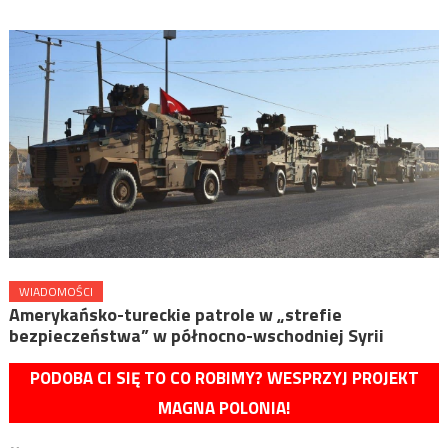
WIADOMOŚCI
Amerykańsko-tureckie patrole w „strefie
bezpieczeństwa” w północno-wschodniej Syrii
PODOBA CI SIĘ TO CO ROBIMY? WESPRZYJ PROJEKT
MAGNA POLONIA!