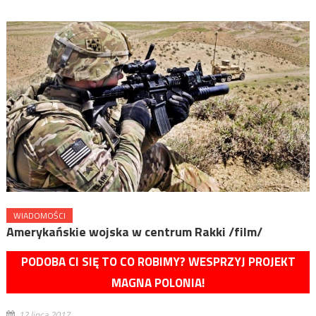
WIADOMOŚCI
Amerykańskie wojska w centrum Rakki /film/
PODOBA CI SIĘ TO CO ROBIMY? WESPRZYJ PROJEKT
MAGNA POLONIA!
12 lipca 2017