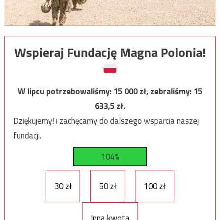
Wspieraj Fundację Magna Polonia!
W lipcu potrzebowaliśmy:
15 000
zł, zebraliśmy:
15
633,5
zł.
Dziękujemy! i zachęcamy do dalszego wsparcia naszej
fundacji.
104%
30 zł
50 zł
100 zł
Inna kwota