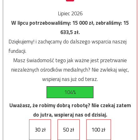
Lipiec 2026
W lipcu potrzebowaliśmy:
15 000
zł, zebraliśmy:
15
633,5
zł.
Dziękujemy! i zachęcamy do dalszego wsparcia naszej
fundacji.
Masz świadomość tego jak ważne jest przetrwanie
niezależnych ośrodków medialnych? Nie zwlekaj więc,
wspieraj nas już od teraz.
104%
Uważasz, że robimy dobrą robotę? Nie czekaj zatem
do jutra, wspieraj nas od dzisiaj.
30 zł
50 zł
100 zł