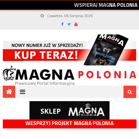
W
S
P
I
E
R
A
J
M
A
G
N
A
P
O
L
O
N
I
A
Czwartek, 06 Sierpnia 2026
WESPRZYJ PROJEKT MAGNA POLONIA