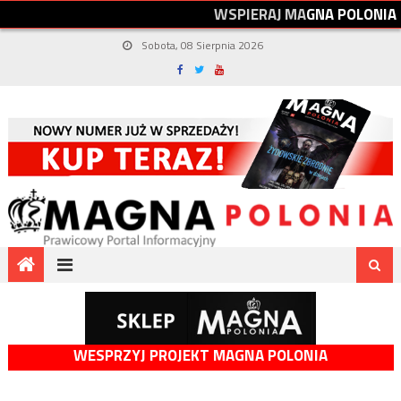
W
S
P
I
E
R
A
J
M
A
G
N
A
P
O
L
O
N
I
A
Sobota, 08 Sierpnia 2026
WESPRZYJ PROJEKT MAGNA POLONIA