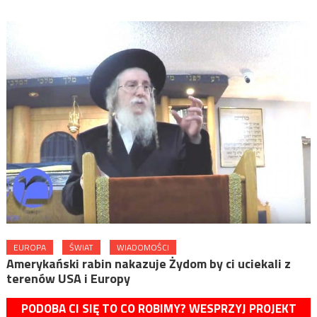
EUROPA
ŚWIAT
WIADOMOŚCI
Amerykański rabin nakazuje Żydom by ci uciekali z
terenów USA i Europy
PODOBA CI SIĘ TO CO ROBIMY? WESPRZYJ PROJEKT