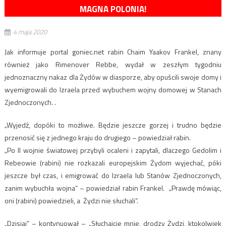
MAGNA POLONIA!
4 maja 2020
Jak informuje portal goniec.net rabin Chaim Yaakov Frankel, znany
również jako Rimenover Rebbe, wydał w zeszłym tygodniu
jednoznaczny nakaz dla Żydów w diasporze, aby opuścili swoje domy i
wyemigrowali do Izraela przed wybuchem wojny domowej w Stanach
Zjednoczonych. .
„Wyjedź, dopóki to możliwe. Będzie jeszcze gorzej i trudno będzie
przenosić się z jednego kraju do drugiego – powiedział rabin.
„Po II wojnie światowej przybyli ocaleni i zapytali, dlaczego Gedolim i
Rebeowie (rabini) nie rozkazali europejskim Żydom wyjechać, póki
jeszcze był czas, i emigrować do Izraela lub Stanów Zjednoczonych,
zanim wybuchła wojna” – powiedział rabin Frankel. „Prawdę mówiąc,
oni (rabini) powiedzieli, a ​​Żydzi nie słuchali”.
„Dzisiaj” – kontynuował – „Słuchajcie mnie, drodzy Żydzi, ktokolwiek