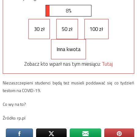
8%
30 zł
50 zł
100 zł
Inna kwota
Zobacz kto wparł nas tym miesiącu:
Tutaj
Niezaszczepieni studenci będą też musieli poddawać się co tydzień
testom na COVID-19.
Co wy na to?
Źródło: rp.pl