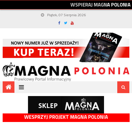
W
S
P
I
E
R
A
J
M
A
G
N
A
P
O
L
O
N
I
A
Piątek, 07 Sierpnia 2026
WESPRZYJ PROJEKT MAGNA POLONIA