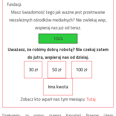
fundacji.
Masz świadomość tego jak ważne jest przetrwanie
niezależnych ośrodków medialnych? Nie zwlekaj więc,
wspieraj nas już od teraz.
104%
Uważasz, że robimy dobrą robotę? Nie czekaj zatem
do jutra, wspieraj nas od dzisiaj.
30 zł
50 zł
100 zł
Inna kwota
Zobacz kto wparł nas tym miesiącu:
Tutaj
Dziękujemy za pomoc prawną Kancelarii Prawnej Litwin: