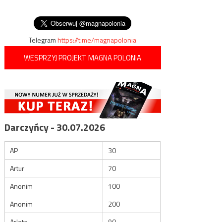
wpisu
sędziów SN są sprzeczne z
prawem UE
Telegram
https://t.me/magnapolonia
WESPRZYJ PROJEKT MAGNA POLONIA
Darczyńcy - 30.07.2026
AP
30
Artur
70
Anonim
100
Anonim
200
Arleta
90