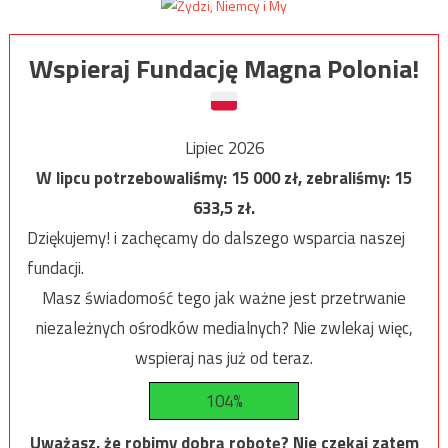
Wspieraj Fundację Magna Polonia!
Lipiec 2026
W lipcu potrzebowaliśmy:
15 000
zł, zebraliśmy:
15
633,5
zł.
Dziękujemy! i zachęcamy do dalszego wsparcia naszej
fundacji.
Masz świadomość tego jak ważne jest przetrwanie
niezależnych ośrodków medialnych? Nie zwlekaj więc,
wspieraj nas już od teraz.
104%
Uważasz, że robimy dobrą robotę? Nie czekaj zatem