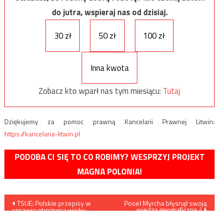
do jutra, wspieraj nas od dzisiaj.
30 zł
50 zł
100 zł
Inna kwota
Zobacz kto wparł nas tym miesiącu:
Tutaj
Dziękujemy za pomoc prawną Kancelarii Prawnej Litwin:
https://kancelaria-litwin.pl
PODOBA CI SIĘ TO CO ROBIMY? WESPRZYJ PROJEKT
MAGNA POLONIA!
Nawigacja
TSUE: Polskie przepisy w
Poseł Myrcha błysnął swoją
wiedzą geograficzną :)
sprawie obniżenia wieku
przejścia w stan spoczynku