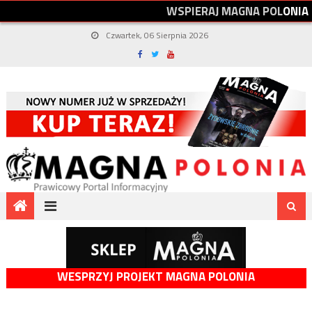
W
S
P
I
E
R
A
J
M
A
G
N
A
P
O
L
O
N
I
A
Czwartek, 06 Sierpnia 2026
WESPRZYJ PROJEKT MAGNA POLONIA