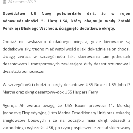
24 czerwca 2019
Dowództwo US Navy potwierdziło dziś, że w rejon
odpowiedzialności 5. floty USA, który obejmuje wody Zatoki
Perskiej i Bliskiego Wschodu, ściągnięto dodatkowe okręty.
Chociaż nie wskazano dokładnego miejsca, gdzie kierowane są
dodatkowe siły, trudno mieć wątpliwości o jaki dokładnie rejon chodzi.
Uwagę zwraca w szczególności fakt skierowania tam jednostek
desantowych i transportowych zawierające duży desant szturmowy i
dwa statki pomocnicze:
W szczególności chodzi o okręty desantowe USS Boxer i USS John P.
Murtha oraz okręt desantowy-dok USS Harpers Ferry.
Agencja AP zwraca uwagę, że ​​USS Boxer przewozi 11. Morską
Jednostkę Ekspedycyjną (11th Marine Expeditionary Unit) oraz eskadrę
śmigłowców bojowych i że na początku maja okręt odszedł z
zachodniego wybrzeża USA, po czym pospieszenie został skierowany