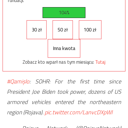
fundacji.
104%
30 zł
50 zł
100 zł
Inna kwota
Zobacz kto wparł nas tym miesiącu:
Tutaj
#Qamişlo
: SOHR: For the first time since
President Joe Biden took power, dozens of US
armored vehicles entered the northeastern
region (Rojava).
pic.twitter.com/LanvcDXpWI