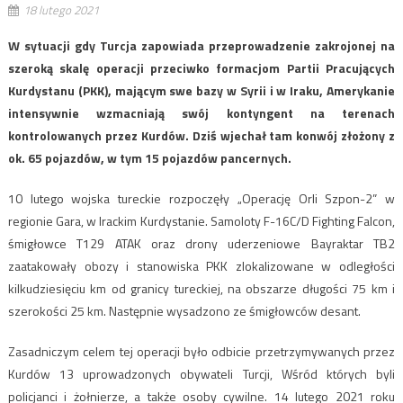
18 lutego 2021
W sytuacji gdy Turcja zapowiada przeprowadzenie zakrojonej na
szeroką skalę operacji przeciwko formacjom Partii Pracujących
Kurdystanu (PKK), mającym swe bazy w Syrii i w Iraku, Amerykanie
intensywnie wzmacniają swój kontyngent na terenach
kontrolowanych przez Kurdów. Dziś wjechał tam konwój złożony z
ok. 65 pojazdów, w tym 15 pojazdów pancernych.
10 lutego wojska tureckie rozpoczęły „Operację Orli Szpon-2” w
regionie Gara, w Irackim Kurdystanie. Samoloty F-16C/D Fighting Falcon,
śmigłowce T129 ATAK oraz drony uderzeniowe Bayraktar TB2
zaatakowały obozy i stanowiska PKK zlokalizowane w odległości
kilkudziesięciu km od granicy tureckiej, na obszarze długości 75 km i
szerokości 25 km. Następnie wysadzono ze śmigłowców desant.
Zasadniczym celem tej operacji było odbicie przetrzymywanych przez
Kurdów 13 uprowadzonych obywateli Turcji, Wśród których byli
policjanci i żołnierze, a także osoby cywilne. 14 lutego 2021 roku