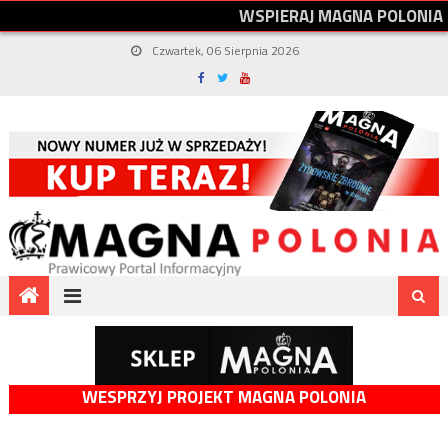
W
S
P
I
E
R
A
J
M
A
G
N
A
P
O
L
O
N
I
A
Czwartek, 06 Sierpnia 2026
WESPRZYJ PROJEKT MAGNA POLONIA