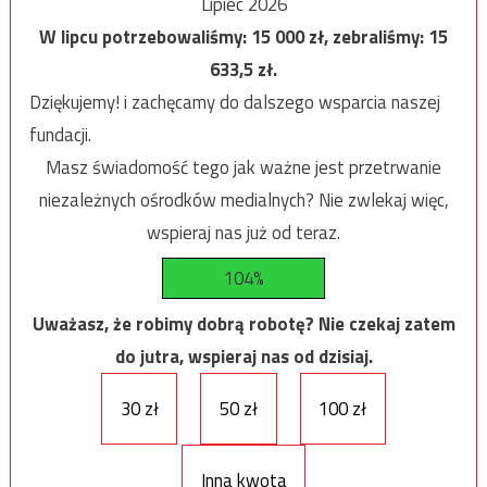
Lipiec 2026
W lipcu potrzebowaliśmy:
15 000
zł, zebraliśmy:
15
633,5
zł.
Dziękujemy! i zachęcamy do dalszego wsparcia naszej
fundacji.
Masz świadomość tego jak ważne jest przetrwanie
niezależnych ośrodków medialnych? Nie zwlekaj więc,
wspieraj nas już od teraz.
104%
Uważasz, że robimy dobrą robotę? Nie czekaj zatem
do jutra, wspieraj nas od dzisiaj.
30 zł
50 zł
100 zł
Inna kwota