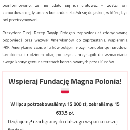
poinformowano, że nie udało się ich uratować – zostali oni
zamordowani, gdy tureccy komandosi zbliżyli się do jaskini, w której byli
oni przetrzymywani…
Prezydent Turcji Recep Tayyip Erdogan zapowiedział zdecydowaną
odpowiedź oraz wezwał Amerykanów do zaprzestania wspierania
PKK. Amerykanie zabicie Turków potępili, złożyli kondolencje narodowi
tureckiemu i rodzinom ofiar, po czym… przystąpili do wzmacniania
swego kontyngentu na terenach kontrolowanych przez Kurdów.
Wspieraj Fundację Magna Polonia!
W lipcu potrzebowaliśmy:
15 000
zł, zebraliśmy:
15
633,5
zł.
Dziękujemy! i zachęcamy do dalszego wsparcia naszej