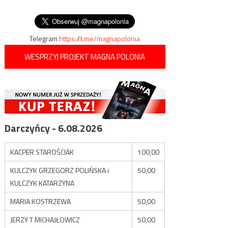
islamistów
wpisu
Boczka z serialu „Świat
według Kiepskich”
Telegram
https://t.me/magnapolonia
WESPRZYJ PROJEKT MAGNA POLONIA
Darczyńcy - 6.08.2026
KACPER STAROŚCIAK
100,00
KULCZYK GRZEGORZ POLIŃSKA i
50,00
KULCZYK KATARZYNA
MARIA KOSTRZEWA
50,00
JERZY T MICHAJŁOWICZ
50,00