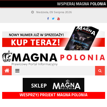
W
S
P
I
E
R
A
J
M
A
G
N
A
P
O
L
O
N
I
A
Niedziela, 09 Sierpnia 2026
WESPRZYJ PROJEKT MAGNA POLONIA