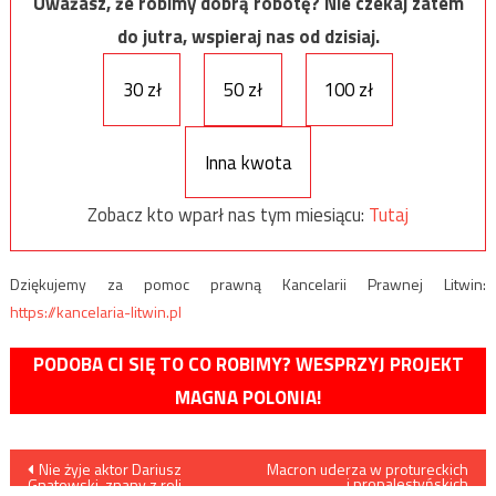
Uważasz, że robimy dobrą robotę? Nie czekaj zatem
do jutra, wspieraj nas od dzisiaj.
30 zł
50 zł
100 zł
Inna kwota
Zobacz kto wparł nas tym miesiącu:
Tutaj
Dziękujemy za pomoc prawną Kancelarii Prawnej Litwin:
https://kancelaria-litwin.pl
PODOBA CI SIĘ TO CO ROBIMY? WESPRZYJ PROJEKT
MAGNA POLONIA!
Nawigacja
Nie żyje aktor Dariusz
Macron uderza w protureckich
i propalestyńskich
Gnatowski, znany z roli