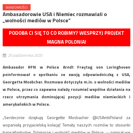
WIADOMOŚCI
Ambasadorowie USA i Niemiec rozmawiali o
„wolności mediów w Polsce”
PODOBA CI SIĘ TO CO ROBIMY? WESPRZYJ PROJEKT
MAGNA POLONIA!
20 października 2020
Ambasador RFN w Polsce Arndt Freytag von Loringhoven
poinformował o spotkaniu ze swoją odpowiedniczką z USA,
Georgette Mosbcher. Rozmowa dotyczyła m.in. o wolności mediów
w Polsce, przez co zapewne należy rozumieć wspólne działania na
rzecz utrzymania dominującej pozycji mediów niemieckich i
amerykańskich w Polsce.
„Serdecznie dziękuję Georgette Mosbacher @USAmbPoland za
wspaniałą przyjacielską kolację! Tematy naszych rozmów to stosunki
transatlantyckie, Trójmorze i wolność mediów w Polsce„ – napisał we