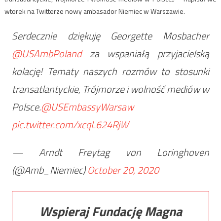
wtorek na Twitterze nowy ambasador Niemiec w Warszawie.
Serdecznie dziękuję Georgette Mosbacher
@USAmbPoland
za wspaniałą przyjacielską
kolację! Tematy naszych rozmów to stosunki
transatlantyckie, Trójmorze i wolność mediów w
Polsce.
@USEmbassyWarsaw
pic.twitter.com/xcqL624RjW
— Arndt Freytag von Loringhoven
(@Amb_Niemiec)
October 20, 2020
Wspieraj Fundację Magna