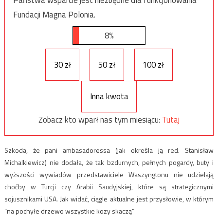
Państwa wsparcie jest niezbędne dla funkcjonowania
Fundacji Magna Polonia.
8%
30 zł
50 zł
100 zł
Inna kwota
Zobacz kto wparł nas tym miesiącu:
Tutaj
Szkoda, że pani ambasadoressa (jak określa ją red. Stanisław
Michalkiewicz) nie dodała, że tak bzdurnych, pełnych pogardy, buty i
wyższości wywiadów przedstawiciele Waszyngtonu nie udzielają
choćby w Turcji czy Arabii Saudyjskiej, które są strategicznymi
sojusznikami USA. Jak widać, ciągle aktualne jest przysłowie, w którym
“na pochyłe drzewo wszystkie kozy skaczą”