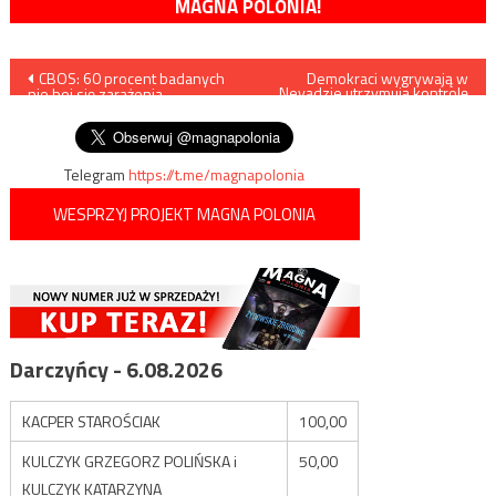
MAGNA POLONIA!
Nawigacja
CBOS: 60 procent badanych
Demokraci wygrywają w
Nevadzie utrzymują kontrolę
nie boi się zarażenia
nad Senatem
wpisu
koronawirusem SARS-CoV-2
Telegram
https://t.me/magnapolonia
WESPRZYJ PROJEKT MAGNA POLONIA
Darczyńcy - 6.08.2026
KACPER STAROŚCIAK
100,00
KULCZYK GRZEGORZ POLIŃSKA i
50,00
KULCZYK KATARZYNA