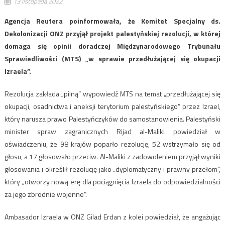
13 listopada 2022
Agencja Reutera poinformowała, że Komitet Specjalny ds.
Dekolonizacji ONZ przyjął projekt palestyńskiej rezolucji, w której
domaga się opinii doradczej Międzynarodowego Trybunału
Sprawiedliwości (MTS) „w sprawie przedłużającej się okupacji
Izraela”.
Rezolucja zakłada „pilną” wypowiedź MTS na temat „przedłużającej się
okupacji, osadnictwa i aneksji terytorium palestyńskiego” przez Izrael,
który narusza prawo Palestyńczyków do samostanowienia. Palestyński
minister spraw zagranicznych Rijad al-Maliki powiedział w
oświadczeniu, że 98 krajów poparło rezolucję, 52 wstrzymało się od
głosu, a 17 głosowało przeciw. Al-Maliki z zadowoleniem przyjął wyniki
głosowania i określił rezolucję jako „dyplomatyczny i prawny przełom”,
który „otworzy nową erę dla pociągnięcia Izraela do odpowiedzialności
za jego zbrodnie wojenne”.
Ambasador Izraela w ONZ Gilad Erdan z kolei powiedział, że angażując