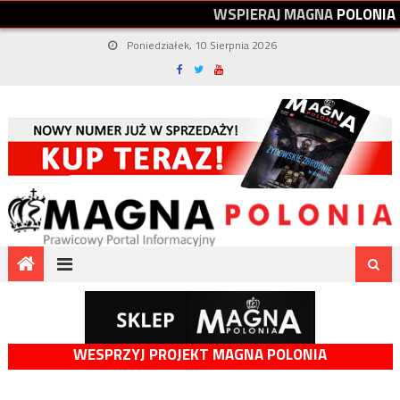
W
S
P
I
E
R
A
J
M
A
G
N
A
P
O
L
O
N
I
A
Poniedziałek, 10 Sierpnia 2026
WESPRZYJ PROJEKT MAGNA POLONIA