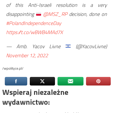
of this Anti-Israeli resolution is a very
disappointing
@MSZ_RP
decision, done on
#PolandIndependenceDay
https://t.co/wBWB4MAd7X
— Amb. Yacov Livne
(@YacovLivne)
November 12, 2022
/wpolityce.pl/
Wspieraj niezależne
wydawnictwo: