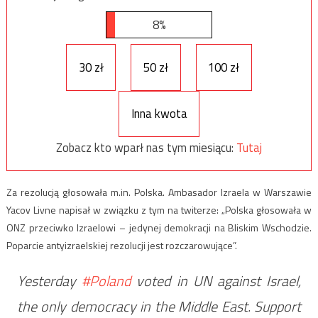
8%
30 zł
50 zł
100 zł
Inna kwota
Zobacz kto wparł nas tym miesiącu:
Tutaj
Za rezolucją głosowała m.in. Polska. Ambasador Izraela w Warszawie
Yacov Livne napisał w związku z tym na twiterze: „Polska głosowała w
ONZ przeciwko Izraelowi – jedynej demokracji na Bliskim Wschodzie.
Poparcie antyizraelskiej rezolucji jest rozczarowujące”.
Yesterday
#Poland
voted in UN against Israel,
the only democracy in the Middle East. Support