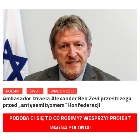
POLSKA
ŚWIAT
WIADOMOŚCI
Ambasador Izraela Alexander Ben Zevi przestrzega
przed „antysemityzmem” Konfederacji
PODOBA CI SIĘ TO CO ROBIMY? WESPRZYJ PROJEKT
MAGNA POLONIA!