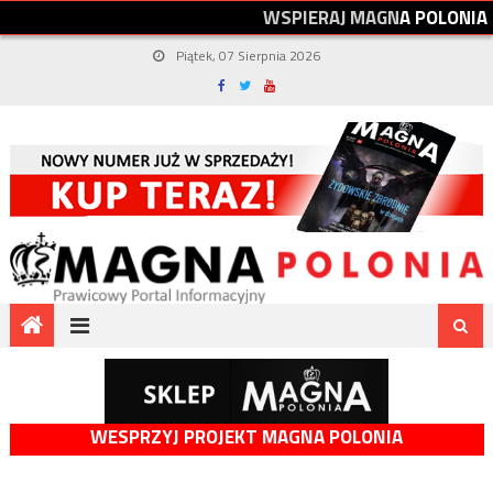
W
S
P
I
E
R
A
J
M
A
G
N
A
P
O
L
O
N
I
A
Piątek, 07 Sierpnia 2026
WESPRZYJ PROJEKT MAGNA POLONIA