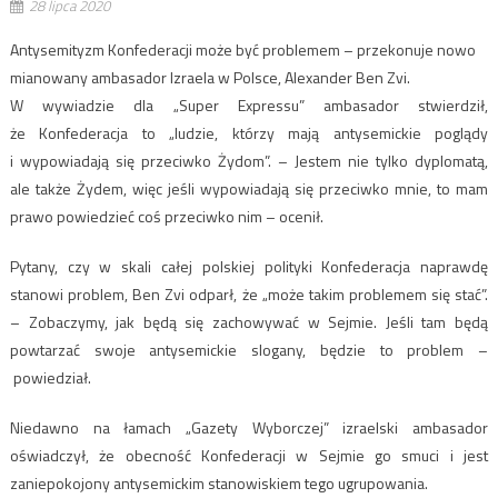
28 lipca 2020
Antysemityzm Konfederacji może być problemem – przekonuje nowo
mianowany ambasador Izraela w Polsce, Alexander Ben Zvi.
W wywiadzie dla „Super Expressu” ambasador stwierdził,
że Konfederacja to „ludzie, którzy mają antysemickie poglądy
i wypowiadają się przeciwko Żydom”. – Jestem nie tylko dyplomatą,
ale także Żydem, więc jeśli wypowiadają się przeciwko mnie, to mam
prawo powiedzieć coś przeciwko nim – ocenił.
Pytany, czy w skali całej polskiej polityki Konfederacja naprawdę
stanowi problem, Ben Zvi odparł, że „może takim problemem się stać”.
– Zobaczymy, jak będą się zachowywać w Sejmie. Jeśli tam będą
powtarzać swoje antysemickie slogany, będzie to problem –
powiedział.
Niedawno na łamach „Gazety Wyborczej” izraelski ambasador
oświadczył, że obecność Konfederacji w Sejmie go smuci i jest
zaniepokojony antysemickim stanowiskiem tego ugrupowania.