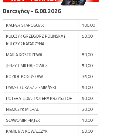
Darczyńcy - 6.08.2026
KACPER STAROŚCIAK
100,00
KULCZYK GRZEGORZ POLIŃSKA i
50,00
KULCZYK KATARZYNA
MARIA KOSTRZEWA
50,00
JERZY T MICHAJŁOWICZ
50,00
KOZIOŁ BOGUSŁAW
35,00
PAWEŁ ŁUKASZ ZIEMIAŃSKI
50,00
POTERA LIDIA i POTERA KRZYSZTOF
50,00
NIEMCZYK MICHAŁ
20,00
SŁAWOMIR PIĄTEK
10,00
KAMIL JAN KOWALCZYK
50,00