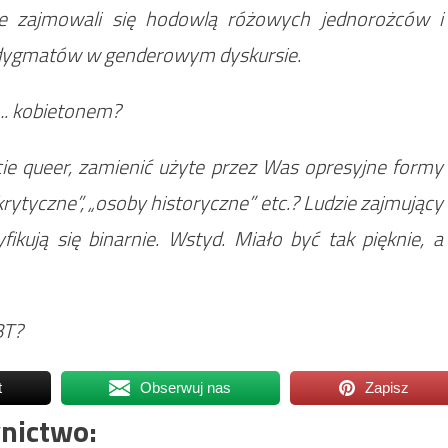
ie zajmowali się hodowlą różowych jednorożców i
adygmatów w genderowym dyskursie.
…. kobietonem?
ie queer, zamienić użyte przez Was opresyjne formy
krytyczne”, „osoby historyczne” etc.? Ludzie zajmujący
fikują się binarnie. Wstyd. Miało być tak pięknie, a
BT?
t
Obserwuj nas
Zapisz
nictwo: