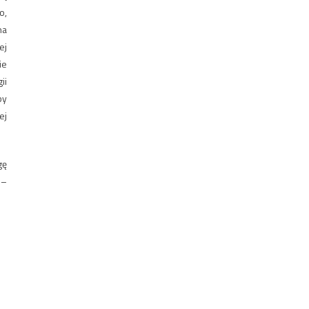
o,
na
ej
ie
ii
by
ej
gę
 –