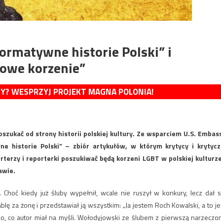
rmatywne historie Polski” i
owe korzenie”
MY? WESPRZYJ PROJEKT MAGNA POLONIA!
szukać od strony historii polskiej kultury. Ze wsparciem U.S. Embas
historie Polski” – zbiór artykułów, w którym krytycy i krytycz
eporterzy i reporterki poszukiwać będą korzeni LGBT w polskiej kulturze
awie.
Choć kiedy już śluby wypełnił, wcale nie ruszył w konkury, lecz dał s
lę za żonę i przedstawiał ją wszystkim: „Ja jestem Roch Kowalski, a to je
mo, co autor miał na myśli. Wołodyjowski ze ślubem z pierwszą narzeczo