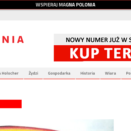
W
S
P
I
E
R
A
J
M
A
G
N
A
P
O
L
O
N
I
A
& Holocher
Żydzi
Gospodarka
Historia
Wiara
Po