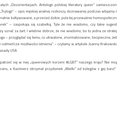
łych „Dezorientacjach. Antologii polskiej literatury queer” zamieszczon
„Trylogii” – opis męskiej analnej rozkoszy doznawanej podczas wbijania 
nalnie kultywowane, a przecież dzikie, pola tej przeważnie homospołeczn
ikorek” – zaspokaja się szabelką. Tyle że nie wiadomo, czy takie sugest
y uznać za żart. I właśnie dobrze, że nie wiadomo, bo to jedna ze strateg
uga – przyglądać się temu, co utrwalone, znormalizowane, bezpieczne, że
i odmieńcze możliwości istnienia” – czytamy w artykule Joanny Krakowski
mbasady USA
opatrzeć się w niej „queerowych korzeni #LGBT” naszego kraju? Nie mo
a trans, a Kazimierz otrzymał przydomek „Wielki” od kolegów z gej baru!”