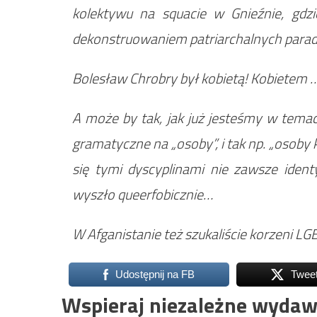
kolektywu na squacie w Gnieźnie, gdz
dekonstruowaniem patriarchalnych par
Bolesław Chrobry był kobietą! Kobietem 
A może by tak, jak już jesteśmy w temac
gramatyczne na „osoby”, i tak np. „osoby 
się tymi dyscyplinami nie zawsze identy
wyszło queerfobicznie…
W Afganistanie też szukaliście korzeni LG
Udostępnij na FB
Twee
Wspieraj niezależne wydaw