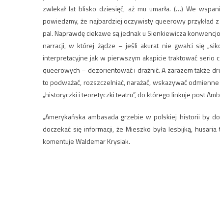
zwlekał lat blisko dziesięć, aż mu umarła. (…) We wspania
powiedzmy, że najbardziej oczywisty queerowy przykład z 
pal. Naprawdę ciekawe są jednak u Sienkiewicza konwencjo
narracji, w której żądze – jeśli akurat nie gwałci się „s
interpretacyjne jak w pierwszym akapicie traktować serio cz
queerowych – dezorientować i drażnić. A zarazem także dr
to podważać, rozszczelniać, narażać, wskazywać odmienne 
„historyczki i teoretyczki teatru”, do którego linkuje post A
„Amerykańska ambasada grzebie w polskiej historii by d
doczekać się informacji, że Mieszko była lesbijką, husari
komentuje Waldemar Krysiak.