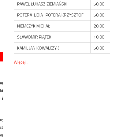
PAWEŁ ŁUKASZ ZIEMIAŃSKI
50,00
POTERA LIDIA i POTERA KRZYSZTOF
50,00
NIEMCZYK MICHAŁ
20,00
SŁAWOMIR PIĄTEK
10,00
KAMIL JAN KOWALCZYK
50,00
Więcej...
sy
ki
 i
ię
st
ną