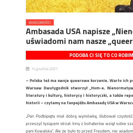
WIADOMOŚCI
Ambasada USA napisze „Nieno
uświadomi nam nasze „queer
PODOBA CI SIĘ TO CO ROBI
14 grudnia 2021
– Polska też ma swoje queerowe korzenie. Warto ich po
Warsaw Dwutygodnik stworzył „Hom-e. Nienormatywne 
literatury i kultury, historycy i historyczki, a także r
historii – czytamy na fanpejdżu Ambasady USA w Warsz
„Pan Podbipięta miał dobrą wymówkę, ślubował czystość. 
przeszyć tysiącem strzał. Inny z bohaterów wziął sobie szab
pani Kowalska”. Ale że było to przed Freudem, nie wiado