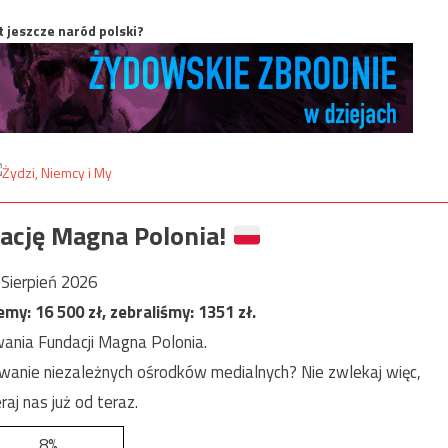
t jeszcze naród polski?
ację Magna Polonia!
Sierpień 2026
jemy:
16 500
zł, zebraliśmy:
1351
zł.
ania Fundacji Magna Polonia.
anie niezależnych ośrodków medialnych? Nie zwlekaj więc,
raj nas już od teraz.
8%