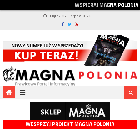
W
S
P
I
E
R
A
J
M
A
G
N
A
P
O
L
O
N
I
A
Piątek, 07 Sierpnia 2026
WESPRZYJ PROJEKT MAGNA POLONIA