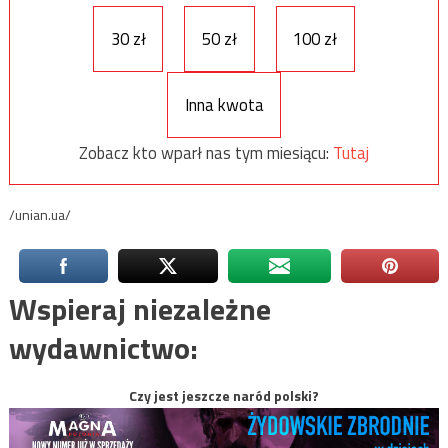
30 zł
50 zł
100 zł
Inna kwota
Zobacz kto wparł nas tym miesiącu:
Tutaj
/unian.ua/
Wspieraj niezależne
wydawnictwo:
Czy jest jeszcze naród polski?