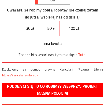
8%
Uważasz, że robimy dobrą robotę? Nie czekaj zatem
do jutra, wspieraj nas od dzisiaj.
30 zł
50 zł
100 zł
Inna kwota
Zobacz kto wparł nas tym miesiącu:
Tutaj
Dziękujemy za pomoc prawną Kancelarii Prawnej Litwin:
https://kancelaria-litwin.pl
PODOBA CI SIĘ TO CO ROBIMY? WESPRZYJ PROJEKT
MAGNA POLONIA!