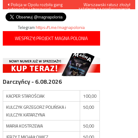
Nawigacja
Policja w Opolu rozbiła gang
Warszawski ratusz złożył
zażalenie na postanowienie
sutenerów i stręczycieli
sądu ws. Marszu
wpisu
Niepodległości
Telegram
https://t.me/magnapolonia
WESPRZYJ PROJEKT MAGNA POLONIA
Darczyńcy - 6.08.2026
KACPER STAROŚCIAK
100,00
KULCZYK GRZEGORZ POLIŃSKA i
50,00
KULCZYK KATARZYNA
MARIA KOSTRZEWA
50,00
JERZY T MICHAJŁOWICZ
50,00